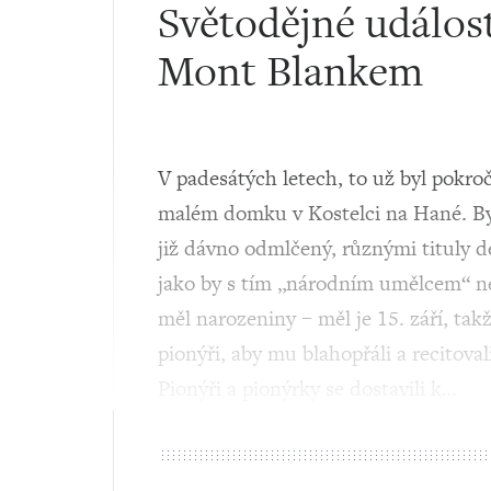
Světodějné událos
Mont Blankem
V padesátých letech, to už byl pokroč
malém domku v Kostelci na Hané. Byl
již dávno odmlčený, různými tituly 
jako by s tím „národním umělcem“ ne
měl narozeniny – měl je 15. září, tak
pionýři, aby mu blahopřáli a recitova
Pionýři a pionýrky se dostavili k…