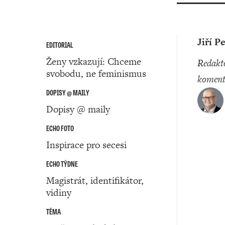
Jiří P
EDITORIAL
Ženy vzkazují: Chceme
redaktor a
svobodu, ne feminismus
koment
DOPISY @ MAILY
Dopisy @ maily
ECHO FOTO
Inspirace pro secesi
ECHO TÝDNE
Magistrát, identifikátor,
vidiny
TÉMA