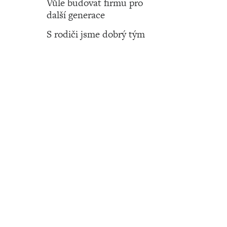
Vůle budovat firmu pro
další generace
S rodiči jsme dobrý tým
Číslo 21 ‧ 25. května ‧ 2023