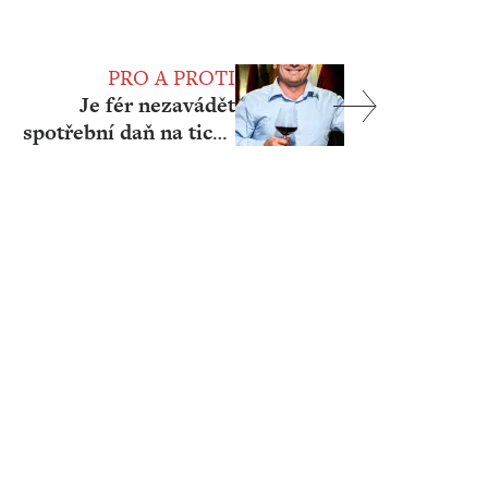
PRO A PROTI
Je fér nezavádět
spotřební daň na tichá
vína?