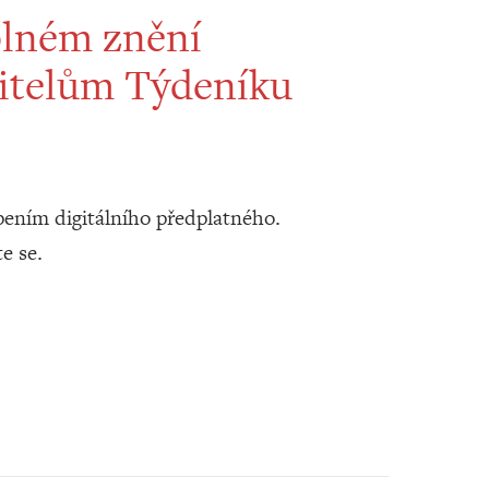
plném znění
itelům Týdeníku
ením digitálního předplatného.
te se.