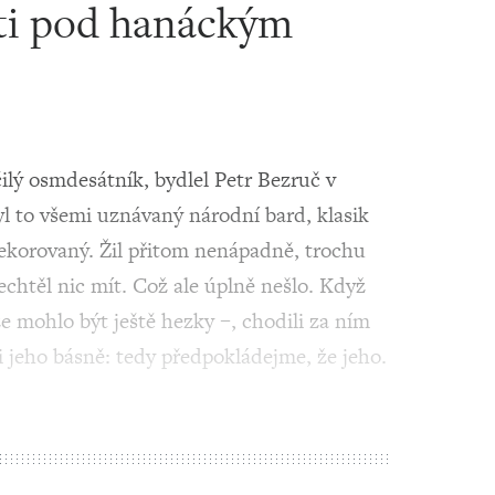
ti pod hanáckým
ilý osmdesátník, bydlel Petr Bezruč v
 to všemi uznávaný národní bard, klasik
dekorovaný. Žil přitom nenápadně, trochu
chtěl nic mít. Což ale úplně nešlo. Když
že mohlo být ještě hezky –, chodili za ním
li jeho básně: tedy předpokládejme, že jeho.