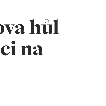
va hůl
ci na