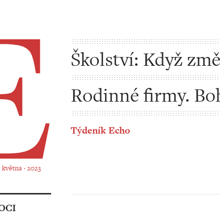
Školství: Když změ
pořádnou
Rodinné firmy. Bo
přechází do rukou
Týdeník Echo
. května ‧ 2023
OCI