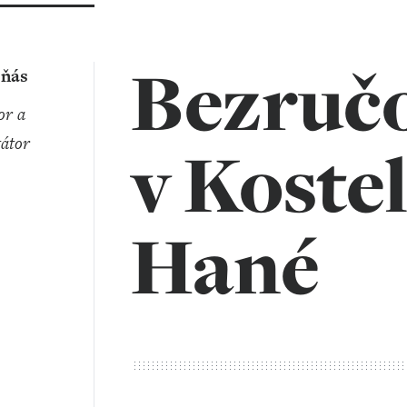
Bezručo
eňás
átor
v Kostel
Hané