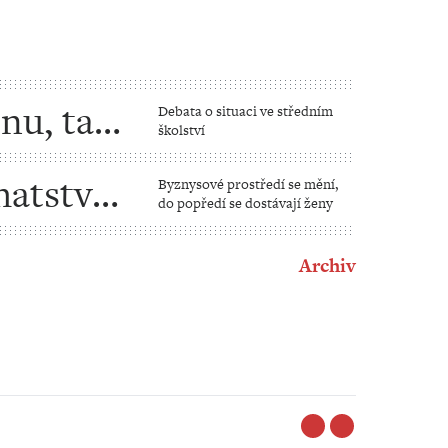
nu, tak
Debata o situaci ve středním
školství
hatství
Byznysové prostředí se mění,
do popředí se dostávají ženy
 žen
Archiv