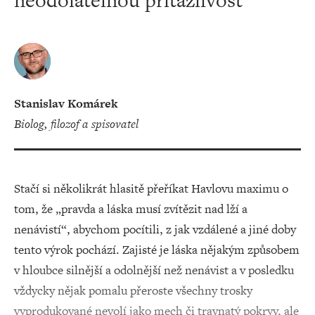
neodolatelnou přitažlivost
Stanislav Komárek
Biolog, filozof a spisovatel
Stačí si několikrát hlasitě přeříkat Havlovu maximu o
tom, že „pravda a láska musí zvítězit nad lží a
nenávistí“, abychom pocítili, z jak vzdálené a jiné doby
tento výrok pochází. Zajisté je láska nějakým způsobem
v hloubce silnější a odolnější než nenávist a v posledku
vždycky nějak pomalu přeroste všechny trosky
vyprodukované nevolí jako mech či travnatý pokryv, ale