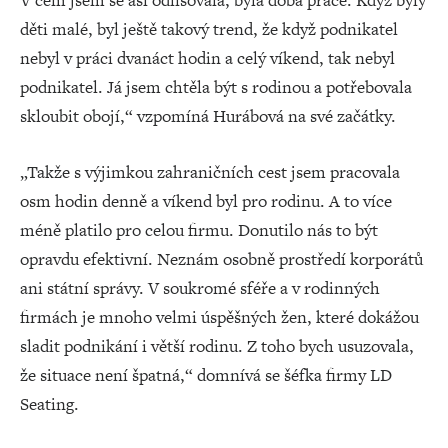
V čem jsem se asi odlišovala, byla doba práce. Když byly
děti malé, byl ještě takový trend, že když podnikatel
nebyl v práci dvanáct hodin a celý víkend, tak nebyl
podnikatel. Já jsem chtěla být s rodinou a potřebovala
skloubit obojí,“ vzpomíná Hurábová na své začátky.
„Takže s výjimkou zahraničních cest jsem pracovala
osm hodin denně a víkend byl pro rodinu. A to více
méně platilo pro celou firmu. Donutilo nás to být
opravdu efektivní. Neznám osobně prostředí korporátů
ani státní správy. V soukromé sféře a v rodinných
firmách je mnoho velmi úspěšných žen, které dokážou
sladit podnikání i větší rodinu. Z toho bych usuzovala,
že situace není špatná,“ domnívá se šéfka firmy LD
Seating.