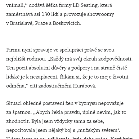
vnímali,“ dodává šéfka firmy LD Seating, která
zaměstnává asi 130 lidí a provozuje showroomy
v Bratislavě, Praze a Boskovicích.
Firmu nyní spravuje ve spolupráci právě se svou
nejbližší rodinou. „Každý má svůj okruh zodpovědnosti.
Ten pocit absolutní důvěry a podpory i na straně čistě
lidské je k nezaplacení. Říkám si, že je to moje životní
odměna,“ cítí zadostiučinění Hurábová.
Situaci ohledně postavení žen v byznysu nepovažuje
za špatnou. „Abych řekla pravdu, úplně nevím, jak to
zhodnotit. Byla jsem vždycky sama za sebe,
nepociťovala jsem nějaký boj s ‚mužským světem‘.