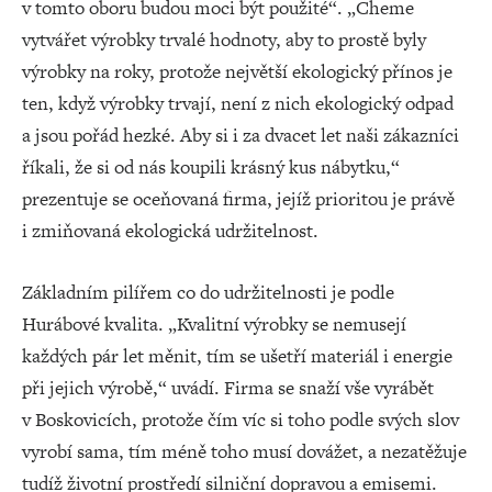
v tomto oboru budou moci být použité“. „Cheme
vytvářet výrobky trvalé hodnoty, aby to prostě byly
výrobky na roky, protože největší ekologický přínos je
ten, když výrobky trvají, není z nich ekologický odpad
a jsou pořád hezké. Aby si i za dvacet let naši zákazníci
říkali, že si od nás koupili krásný kus nábytku,“
prezentuje se oceňovaná firma, jejíž prioritou je právě
i zmiňovaná ekologická udržitelnost.
Základním pilířem co do udržitelnosti je podle
Hurábové kvalita. „Kvalitní výrobky se nemusejí
každých pár let měnit, tím se ušetří materiál i energie
při jejich výrobě,“ uvádí. Firma se snaží vše vyrábět
v Boskovicích, protože čím víc si toho podle svých slov
vyrobí sama, tím méně toho musí dovážet, a nezatěžuje
tudíž životní prostředí silniční dopravou a emisemi.