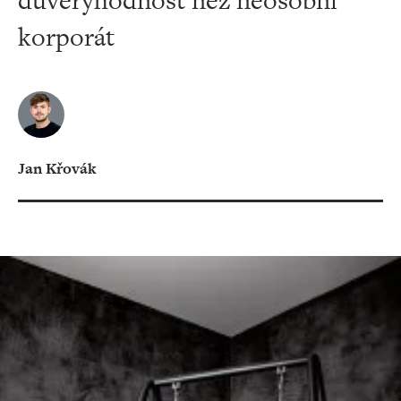
důvěryhodnost než neosobní
korporát
Jan Křovák