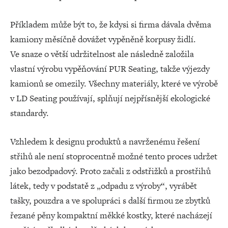
Příkladem může být to, že kdysi si firma dávala dvěma
kamiony měsíčně dovážet vypěněně korpusy židlí.
Ve snaze o větší udržitelnost ale následně založila
vlastní výrobu vypěňování PUR Seating, takže výjezdy
kamionů se omezily. Všechny materiály, které ve výrobě
v LD Seating používají, splňují nejpřísnější ekologické
standardy.
Vzhledem k designu produktů a navrženému řešení
střihů ale není stoprocentně možné tento proces udržet
jako bezodpadový. Proto začali z odstřižků a prostřihů
látek, tedy v podstatě z „odpadu z výroby“, vyrábět
tašky, pouzdra a ve spolupráci s další firmou ze zbytků
řezané pěny kompaktní měkké kostky, které nacházejí