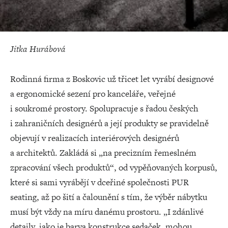
Jitka Hurábová
Rodinná firma z Boskovic už třicet let vyrábí designové
a ergonomické sezení pro kanceláře, veřejné
i soukromé prostory. Spolupracuje s řadou českých
i zahraničních designérů a její produkty se pravidelně
objevují v realizacích interiérových designérů
a architektů. Zakládá si „na precizním řemeslném
zpracování všech produktů“, od vypěňovaných korpusů,
které si sami vyrábějí v dceřiné společnosti PUR
seating, až po šití a čalounění s tím, že výběr nábytku
musí být vždy na míru danému prostoru. „I zdánlivé
detaily, jako je barva konstrukce sedaček, mohou