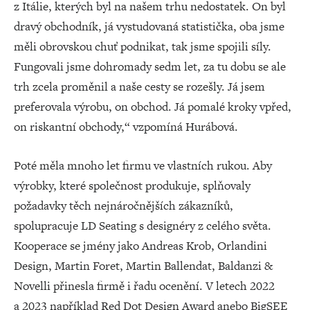
z Itálie, kterých byl na našem trhu nedostatek. On byl
dravý obchodník, já vystudovaná statistička, oba jsme
měli obrovskou chuť podnikat, tak jsme spojili síly.
Fungovali jsme dohromady sedm let, za tu dobu se ale
trh zcela proměnil a naše cesty se rozešly. Já jsem
preferovala výrobu, on obchod. Já pomalé kroky vpřed,
on riskantní obchody,“ vzpomíná Hurábová.
Poté měla mnoho let firmu ve vlastních rukou. Aby
výrobky, které společnost produkuje, splňovaly
požadavky těch nejnáročnějších zákazníků,
spolupracuje LD Seating s designéry z celého světa.
Kooperace se jmény jako Andreas Krob, Orlandini
Design, Martin Foret, Martin Ballendat, Baldanzi &
Novelli přinesla firmě i řadu ocenění. V letech 2022
a 2023 například Red Dot Design Award anebo BigSEE