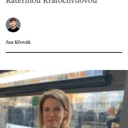
Kateřinou Kratochvílovou
Jan Křovák