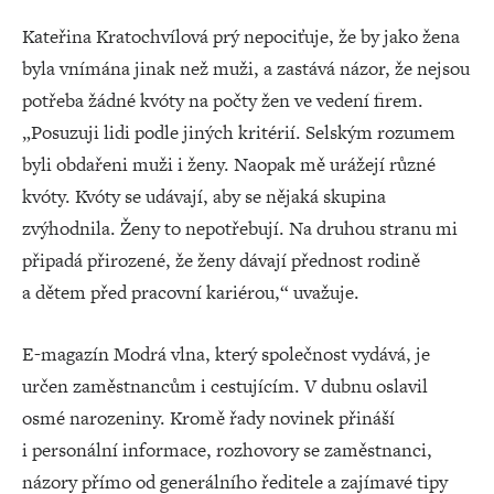
Kateřina Kratochvílová prý nepociťuje, že by jako žena
byla vnímána jinak než muži, a zastává názor, že nejsou
potřeba žádné kvóty na počty žen ve vedení firem.
„Posuzuji lidi podle jiných kritérií. Selským rozumem
byli obdařeni muži i ženy. Naopak mě urážejí různé
kvóty. Kvóty se udávají, aby se nějaká skupina
zvýhodnila. Ženy to nepotřebují. Na druhou stranu mi
připadá přirozené, že ženy dávají přednost rodině
a dětem před pracovní kariérou,“ uvažuje.
E-magazín Modrá vlna, který společnost vydává, je
určen zaměstnancům i cestujícím. V dubnu oslavil
osmé narozeniny. Kromě řady novinek přináší
i personální informace, rozhovory se zaměstnanci,
názory přímo od generálního ředitele a zajímavé tipy