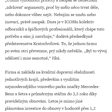
„Umím vyhodnotit priority a naopak se nenechám
‚zdržovat‘ argumenty, proč by mělo něco trvat déle,
nebo dokonce vůbec nejít. Nebojím se změn nebo
inovací, právě naopak. Dnes je v ICOMu kolektiv
odborníků a špičkových profesionálů, který chápe tuto
potřebu a sám ji navrhuje,“ dodává předsedkyně
představenstva Kratochvílová. To, že jednou firmu
po svém otci převezme, prý nikdy neřešila. „Byl to vývoj
událostí i mne samotné,“ říká.
Firma si zakládá na kvalitní dopravní obslužnosti
jednotlivých krajů, především s využitím
nejmodernějšího vozového parku značky Mercedes-
Benz a Setra s průměrným stářím do 3,5 roku díky
pravidelným obnovám. Letos je mimo jiné
plánována investice do obnovy v hodnotě přes 1,2