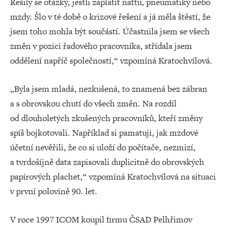
Řešily se otázky, jestli zaplatit naftu, pneumatiky nebo
mzdy. Šlo v té době o krizové řešení a já měla štěstí, že
jsem toho mohla být součástí. Účastnila jsem se všech
změn v pozici řadového pracovníka, střídala jsem
oddělení napříč společností,“ vzpomíná Kratochvílová.
„Byla jsem mladá, nezkušená, to znamená bez zábran
a s obrovskou chutí do všech změn. Na rozdíl
od dlouholetých zkušených pracovníků, kteří změny
spíš bojkotovali. Například si pamatuji, jak mzdové
účetní nevěřili, že co si uloží do počítače, nezmizí,
a tvrdošíjně data zapisovali duplicitně do obrovských
papírových plachet,“ vzpomíná Kratochvílová na situaci
v první polovině 90. let.
V roce 1997 ICOM koupil firmu ČSAD Pelhřimov