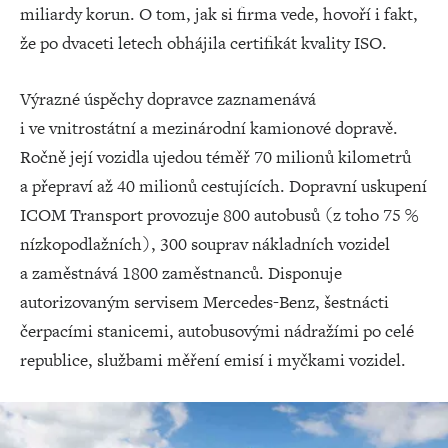
miliardy korun. O tom, jak si firma vede, hovoří i fakt,
že po dvaceti letech obhájila certifikát kvality ISO.
Výrazné úspěchy dopravce zaznamenává
i ve vnitrostátní a mezinárodní kamionové dopravě.
Ročně její vozidla ujedou téměř 70 milionů kilometrů
a přepraví až 40 milionů cestujících. Dopravní uskupení
ICOM Transport provozuje 800 autobusů (z toho 75 %
nízkopodlažních), 300 souprav nákladních vozidel
a zaměstnává 1800 zaměstnanců. Disponuje
autorizovaným servisem Mercedes-Benz, šestnácti
čerpacími stanicemi, autobusovými nádražími po celé
republice, službami měření emisí i myčkami vozidel.