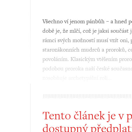
Všechno ví jenom pánbůh – a hned p
době je, že mlčí, což je jaksi součást
rámci svých možností musí vzít oni, 
starozákonních mudrců a proroků, co
povoláním. Klasickým vtělením prorok
podobou proroka naší české současno
zosobňuje archetypální roli…
Tento článek je v 
dostupný předplat