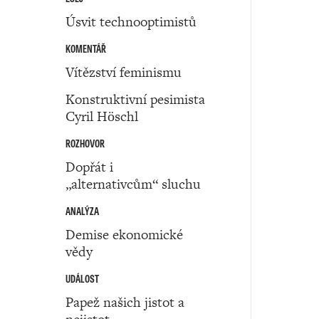
Úsvit technooptimistů
KOMENTÁŘ
Vítězství feminismu
Konstruktivní pesimista
Cyril Höschl
ROZHOVOR
Dopřát i
„alternativcům“ sluchu
ANALÝZA
Demise ekonomické
vědy
UDÁLOST
Papež našich jistot a