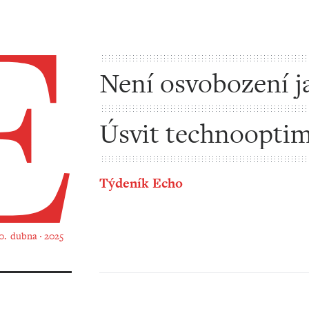
Není osvobození j
osvobození
Úsvit technooptim
Týdeník Echo
30. dubna ‧ 2025