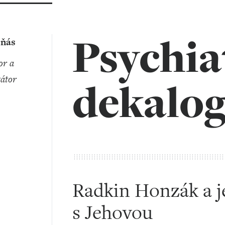
Psychia
eňás
átor
dekalo
Radkin Honzák a j
s Jehovou