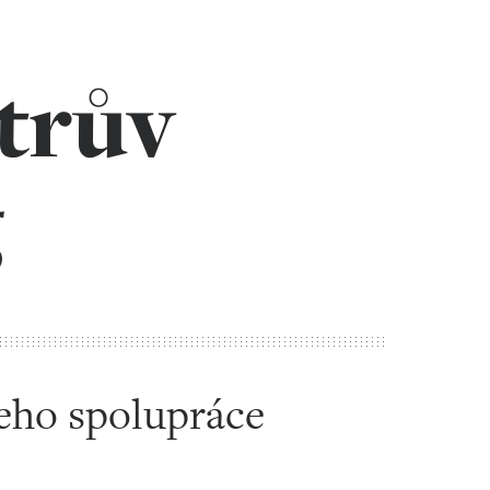
trův
g
eho spolupráce