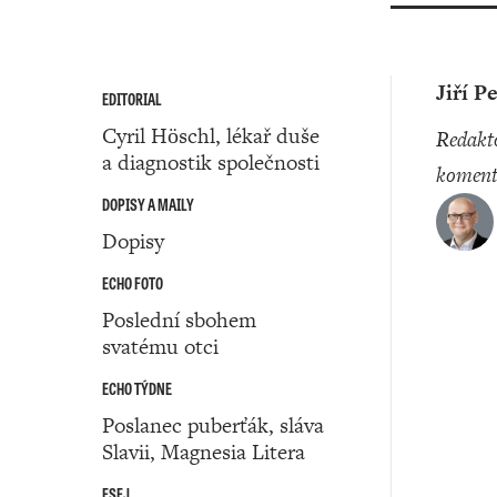
Jiří P
EDITORIAL
Cyril Höschl, lékař duše
redaktor a
a diagnostik společnosti
koment
DOPISY A MAILY
Dopisy
ECHO FOTO
Poslední sbohem
svatému otci
ECHO TÝDNE
Poslanec puberťák, sláva
Slavii, Magnesia Litera
ESEJ