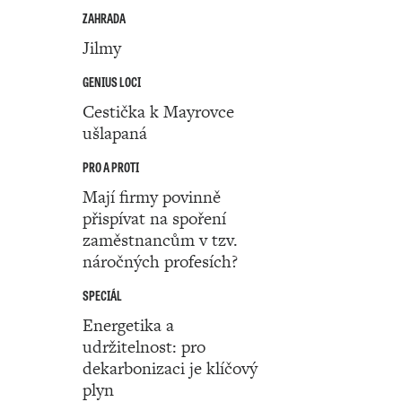
ZAHRADA
Jilmy
GENIUS LOCI
Cestička k Mayrovce
ušlapaná
PRO A PROTI
Mají firmy povinně
přispívat na spoření
zaměstnancům v tzv.
náročných profesích?
SPECIÁL
Energetika a
udržitelnost: pro
dekarbonizaci je klíčový
plyn