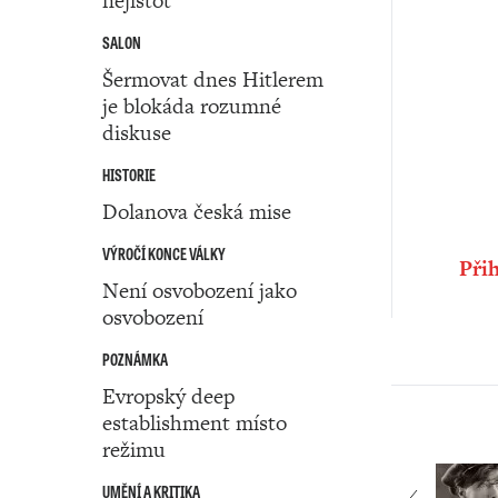
nejistot
SALON
Šermovat dnes Hitlerem
je blokáda rozumné
diskuse
HISTORIE
Dolanova česká mise
VÝROČÍ KONCE VÁLKY
Přih
Není osvobození jako
osvobození
POZNÁMKA
Evropský deep
establishment místo
režimu
UMĚNÍ A KRITIKA