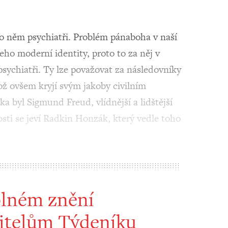
o něm psychiatři. Problém pánaboha v naší
 jeho moderní identity, proto to za něj v
psychiatři. Ty lze považovat za následovníky
ž ovšem kryjí svým jakoby civilním
a byl Sigmund Freud, vlídnější a lidštější
sti se jeví Radkin Honzák, který vedle toho
plném znění
itelům Týdeníku