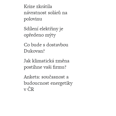
Krize zkrátila
návratnost solárů na
polovinu
Sdílení elektřiny je
opředeno mýty
Co bude s dostavbou
Dukovan?
Jak klimatická změna
postihne vaši firmu?
Anketa: současnost a
budoucnost energetiky
v ČR
Číslo 18-19 ‧ 30. dubna ‧ 2025