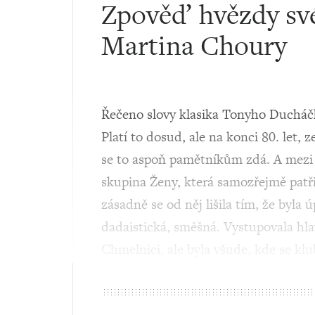
Zpověď hvězdy své
Martina Choury
Řečeno slovy klasika Tonyho Ducháčk
Platí to dosud, ale na konci 80. let, z
se to aspoň pamětníkům zdá. A mezi 
skupina Ženy, která samozřejmě patř
zásadně se od něj lišila tím, že byla ú
dadaistická, směšná. Vystupovala h
Chmelnici, ale byla všude, kde se kl