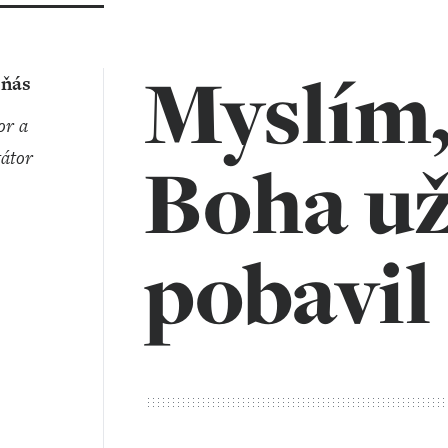
Myslím,
eňás
átor
Boha už
pobavil