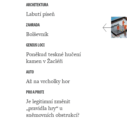
ARCHITEKTURA
Labutí píseň
ZAHRADA
Bolševník
GENIUS LOCI
Poněkud teskné hučení
kamen v Žacléři
AUTO
Až na vrcholky hor
PRO A PROTI
Je legitimní změnit
„pravidla hry“ u
sněmovních obstrukcí?
Číslo 10 ‧ 09. března ‧ 2023