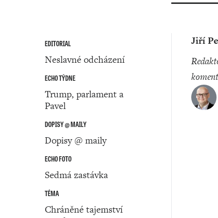
Jiří P
EDITORIAL
Neslavné odcházení
redaktor a
koment
ECHO TÝDNE
Trump, parlament a
Pavel
DOPISY @ MAILY
Dopisy @ maily
ECHO FOTO
Sedmá zastávka
TÉMA
Chráněné tajemství