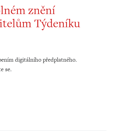
plném znění
itelům Týdeníku
ením digitálního předplatného.
te se.