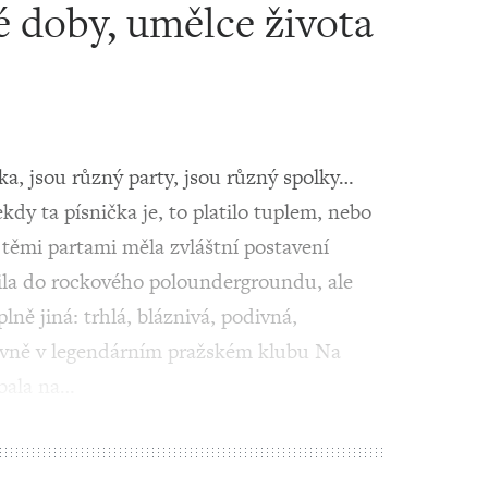
 doby, umělce života
a, jsou různý party, jsou různý spolky…
ekdy ta písnička je, to platilo tuplem, nebo
těmi partami měla zvláštní postavení
ila do rockového poloundergroundu, ale
plně jiná: trhlá, bláznivá, podivná,
lavně v legendárním pražském klubu Na
ubala na…