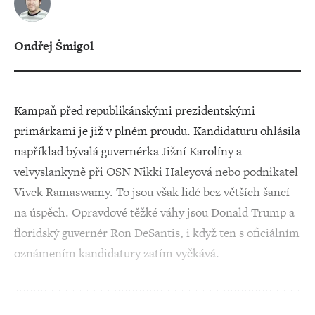
Ondřej Šmigol
Kampaň před republikánskými prezidentskými
primárkami je již v plném proudu. Kandidaturu ohlásila
například bývalá guvernérka Jižní Karolíny a
velvyslankyně při OSN Nikki Haleyová nebo podnikatel
Vivek Ramaswamy. To jsou však lidé bez větších šancí
na úspěch. Opravdové těžké váhy jsou Donald Trump a
floridský guvernér Ron DeSantis, i když ten s oficiálním
oznámením kandidatury zatím vyčkává.