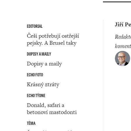
Jiří P
EDITORIAL
Češi potřebují ostřejší
redaktor a
pejsky. A Brusel taky
koment
DOPISY A MAILY
Dopisy a maily
ECHO FOTO
Krásný ztráty
ECHO TÝDNE
Donald, safari a
betonoví mastodonti
TÉMA