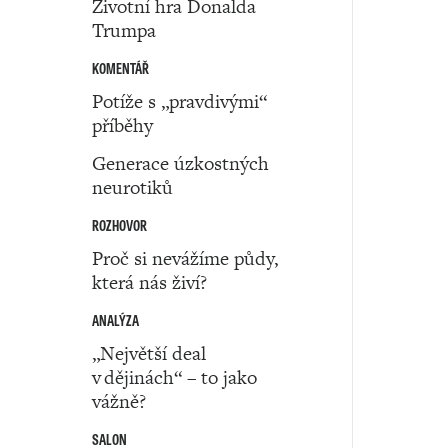
Životní hra Donalda
Trumpa
KOMENTÁŘ
Potíže s „pravdivými“
příběhy
Generace úzkostných
neurotiků
ROZHOVOR
Proč si nevážíme půdy,
která nás živí?
ANALÝZA
„Největší deal
v dějinách“ – to jako
vážně?
SALON