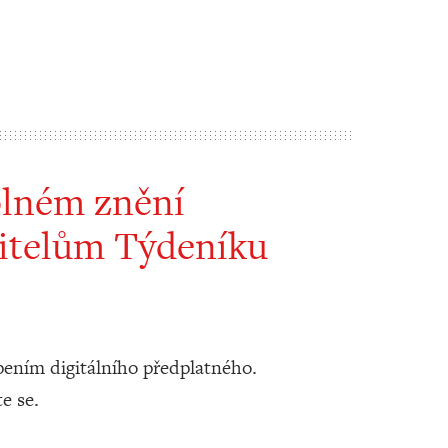
plném znění
itelům Týdeníku
ením digitálního předplatného.
te se.