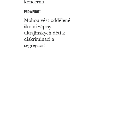
koncernu
PRO A PROTI
Mohou vést oddělené
školní zápisy
ukrajinských dětí k
diskriminaci a
segregaci?
Číslo 33 ‧ 14. srpna ‧ 2025