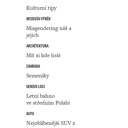
Kulturní típy
WEISSŮV VÝBĚR
Misgendering náš a
jejich
ARCHITEKTURA
Mít si kde hrát
ZAHRADA
Semeníky
GENIUS LOCI
Letní bahno
ve středním Polabí
AUTO
Nejoblíbenější SUV z