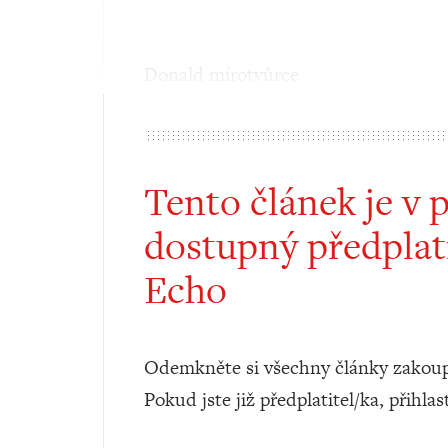
Donald mírotvůrce
Tento článek je v 
dostupný předplat
Echo
Odemkněte si všechny články zakoup
Pokud jste již předplatitel/ka, přihlas