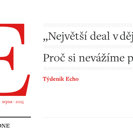
„Největší deal v dě
– to jako vážně?
Proč si nevážíme 
která nás živí?
Týdeník Echo
4. srpna ‧ 2025
DNE