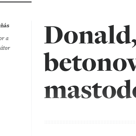
Donald, 
eňás
átor
betonov
mastod