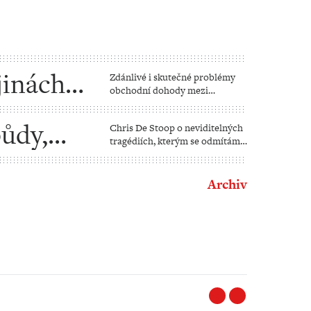
jinách“
Zdánlivé i skutečné problémy
obchodní dohody mezi
Evropskou unií a Spojenými
státy
půdy,
Chris De Stoop o neviditelných
tragédiích, kterým se odmítáme
postavit
Archiv