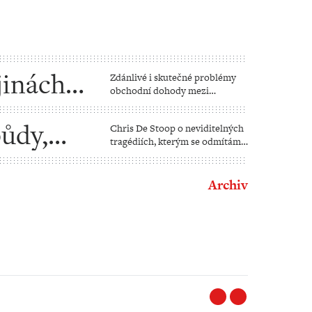
jinách“
Zdánlivé i skutečné problémy
obchodní dohody mezi
Evropskou unií a Spojenými
státy
půdy,
Chris De Stoop o neviditelných
tragédiích, kterým se odmítáme
postavit
Archiv