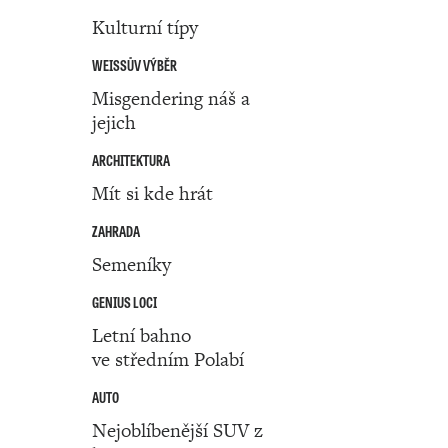
Kulturní típy
WEISSŮV VÝBĚR
Misgendering náš a
jejich
ARCHITEKTURA
Mít si kde hrát
ZAHRADA
Semeníky
GENIUS LOCI
Letní bahno
ve středním Polabí
AUTO
Nejoblíbenější SUV z