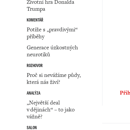
Životní hra Donalda
Trumpa
KOMENTÁŘ
Potíže s „pravdivými“
příběhy
Generace úzkostných
neurotiků
ROZHOVOR
Proč si nevážíme půdy,
která nás živí?
Přih
ANALÝZA
„Největší deal
v dějinách“ – to jako
vážně?
SALON