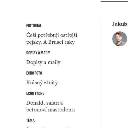
Jakub
EDITORIAL
Češi potřebují ostřejší
pejsky. A Brusel taky
DOPISY A MAILY
Dopisy a maily
ECHO FOTO
Krásný ztráty
ECHO TÝDNE
Donald, safari a
betonoví mastodonti
TÉMA