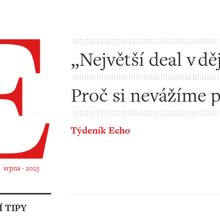
„Největší deal v dě
– to jako vážně?
Proč si nevážíme 
která nás živí?
Týdeník Echo
4. srpna ‧ 2025
 TIPY