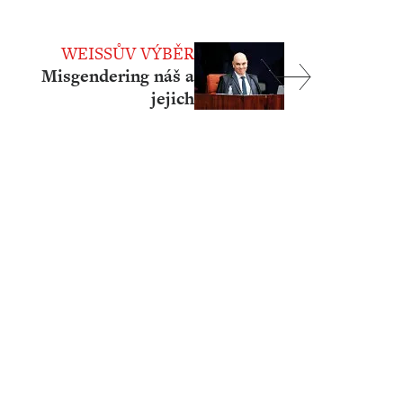
WEISSŮV VÝBĚR
Misgendering náš a
jejich