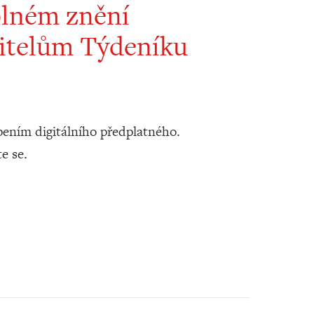
plném znění
itelům Týdeníku
ením digitálního předplatného.
te se.