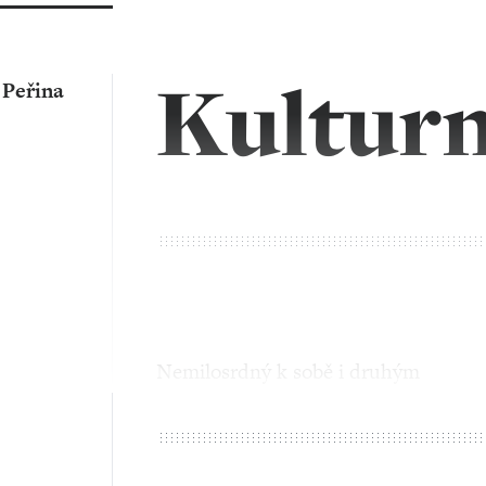
Kulturn
 Peřina
Nemilosrdný k sobě i druhým