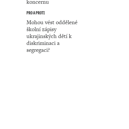
koncernu
PRO A PROTI
Mohou vést oddělené
školní zápisy
ukrajinských dětí k
diskriminaci a
segregaci?
Číslo 33 ‧ 14. srpna ‧ 2025