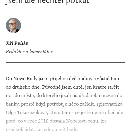
jsem ale nechtěl potkat
Jiří Peňás
redaktor a komentátor
Do Nowé Rudy jsem přijel na dvě hodiny a zůstal tam
do druhého dne. Původně jsem chtěl jen krátce strčit
nos do města, do kterého jezdí na úřad nebo možná do
banky, prostě když potřebuje něco zařídit, spisovatelka
Olga Tokarczuková, která tam sice ještě nemá ulici, ale
poté, co v roce 2018 dostala Nobelovu cenu, lze
předpokládat, že jednou mít bude.