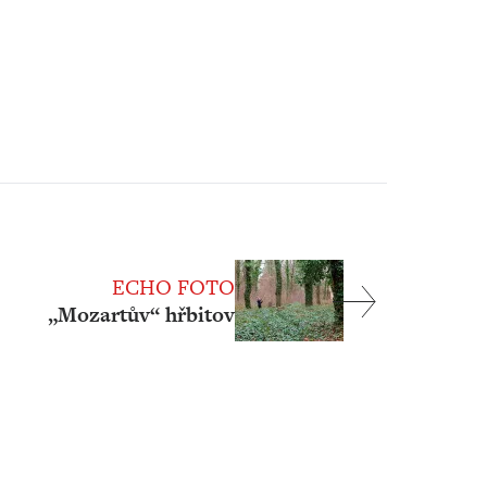
ECHO FOTO
„Mozartův“ hřbitov