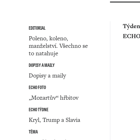
Týden
EDITORIAL
ECH
Poleno, koleno,
manželství. Všechno se
to natahuje
DOPISY A MAILY
Dopisy a maily
ECHO FOTO
„Mozartův“ hřbitov
ECHO TÝDNE
Kryl, Trump a Slavia
TÉMA