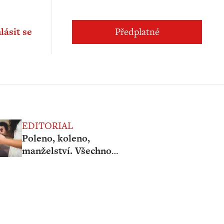
lásit se
Předplatné
EDITORIAL
Poleno, koleno,
manželství. Všechno
se to natahuje