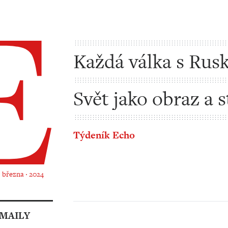
Každá válka s Rus
nakonec byla jade
Svět jako obraz a s
Týdeník Echo
. března ‧ 2024
 MAILY