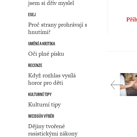
jsem si dřív myslel
ESEJ
Přih
Proč strany prohrávají s
hnutími?
UMĚNÍ A KRITIKA
Oči plné písku
RECENZE
Když rozhlas vysílá
horor pro děti
KULTURNÍ TIPY
Kulturní tipy
WEISSŮV VÝBĚR
Dějiny tvořené
rasistickými zákony