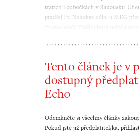
tratích i odbočkách v Rakousku-Uhers
praděd Fr. Nekoksa dělal u StEG pře
Pruska směr Waldenburg nebyla otev
Tento článek je v 
dostupný předplat
Echo
Odemkněte si všechny články zakoup
Pokud jste již předplatitel/ka, přihlas