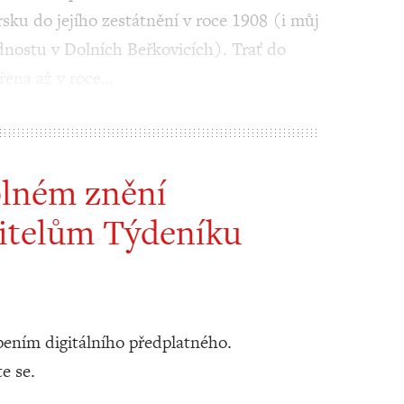
ku do jejího zestátnění v roce 1908 (i můj
dnostu v Dolních Beřkovicích). Trať do
řena až v roce…
plném znění
itelům Týdeníku
ením digitálního předplatného.
te se.