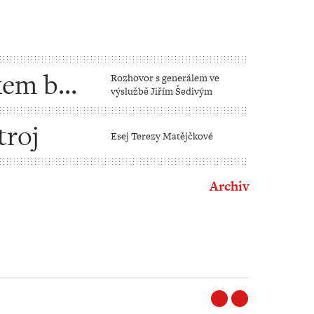
kem by
Rozhovor s generálem ve
výslužbě Jiřím Šedivým
rná
troj
Esej Terezy Matějčkové
Archiv