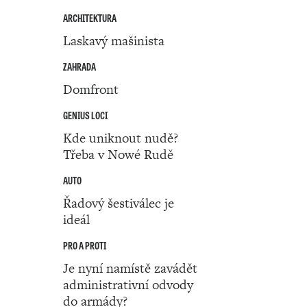
ARCHITEKTURA
Laskavý mašinista
ZAHRADA
Domfront
GENIUS LOCI
Kde uniknout nudě?
Třeba v Nowé Rudě
AUTO
Řadový šestiválec je
ideál
PRO A PROTI
Je nyní namístě zavádět
administrativní odvody
do armády?