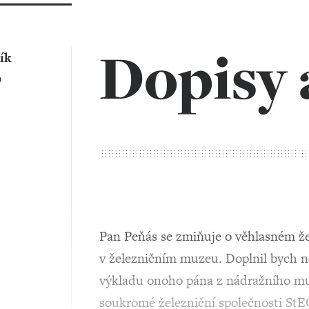
Dopisy 
ík
O
Pan Peňás se zmiňuje o věhlasném že
v železničním muzeu. Doplnil bych n
výkladu onoho pána z nádražního mu
soukromé železniční společnosti StEG