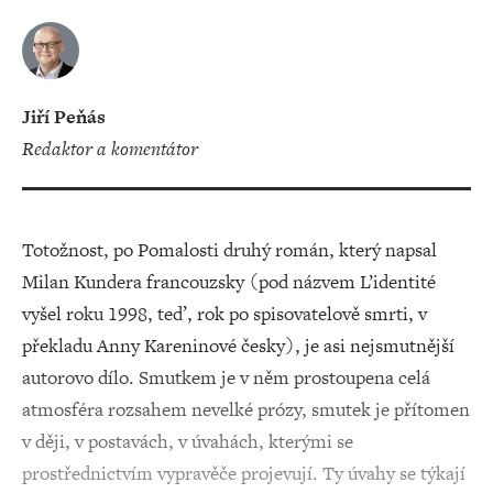
Jiří Peňás
redaktor a komentátor
Totožnost, po Pomalosti druhý román, který napsal
Milan Kundera francouzsky (pod názvem L’identité
vyšel roku 1998, teď, rok po spisovatelově smrti, v
překladu Anny Kareninové česky), je asi nejsmutnější
autorovo dílo. Smutkem je v něm prostoupena celá
atmosféra rozsahem nevelké prózy, smutek je přítomen
v ději, v postavách, v úvahách, kterými se
prostřednictvím vypravěče projevují. Ty úvahy se týkají