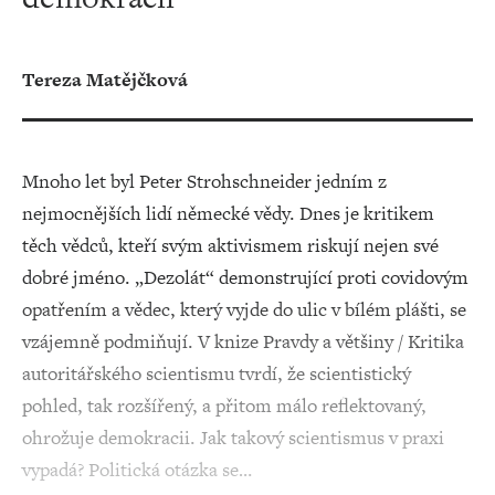
Tereza Matějčková
Mnoho let byl Peter Strohschneider jedním z
nejmocnějších lidí německé vědy. Dnes je kritikem
těch vědců, kteří svým aktivismem riskují nejen své
dobré jméno. „Dezolát“ demonstrující proti covidovým
opatřením a vědec, který vyjde do ulic v bílém plášti, se
vzájemně podmiňují. V knize Pravdy a většiny / Kritika
autoritářského scientismu tvrdí, že scientistický
pohled, tak rozšířený, a přitom málo reflektovaný,
ohrožuje demokracii. Jak takový scientismus v praxi
vypadá? Politická otázka se…