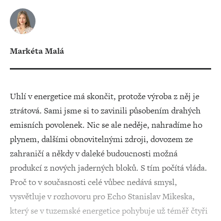
Markéta Malá
Uhlí v energetice má skončit, protože výroba z něj je
ztrátová. Sami jsme si to zavinili působením drahých
emisních povolenek. Nic se ale neděje, nahradíme ho
plynem, dalšími obnovitelnými zdroji, dovozem ze
zahraničí a někdy v daleké budoucnosti možná
produkcí z nových jaderných bloků. S tím počítá vláda.
Proč to v současnosti celé vůbec nedává smysl,
vysvětluje v rozhovoru pro Echo Stanislav Mikeska,
který se v tuzemské energetice pohybuje už téměř čtyři