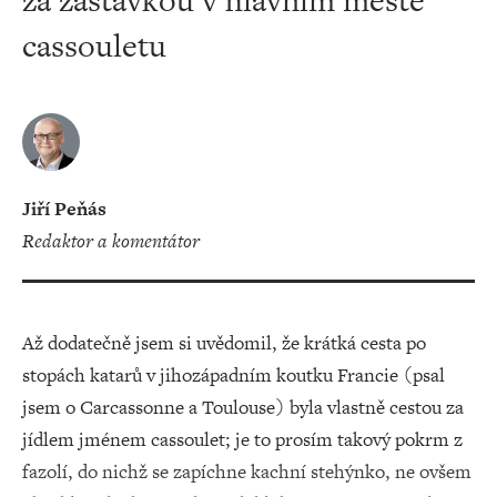
za zastávkou v hlavním městě
cassouletu
Jiří Peňás
redaktor a komentátor
Až dodatečně jsem si uvědomil, že krátká cesta po
stopách katarů v jihozápadním koutku Francie (psal
jsem o Carcassonne a Toulouse) byla vlastně cestou za
jídlem jménem cassoulet; je to prosím takový pokrm z
fazolí, do nichž se zapíchne kachní stehýnko, ne ovšem