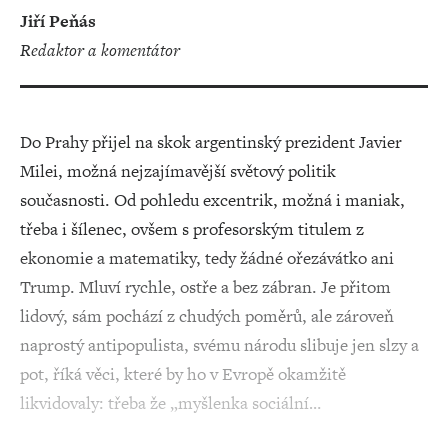
Jiří Peňás
redaktor a komentátor
Do Prahy přijel na skok argentinský prezident Javier
Milei, možná nejzajímavější světový politik
současnosti. Od pohledu excentrik, možná i maniak,
třeba i šílenec, ovšem s profesorským titulem z
ekonomie a matematiky, tedy žádné ořezávátko ani
Trump. Mluví rychle, ostře a bez zábran. Je přitom
lidový, sám pochází z chudých poměrů, ale zároveň
naprostý antipopulista, svému národu slibuje jen slzy a
pot, říká věci, které by ho v Evropě okamžitě
likvidovaly: třeba že „myšlenka sociální…