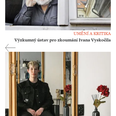
UMĚNÍ A KRITIKA
Výzkumný ústav pro zkoumání Ivana Vyskočila