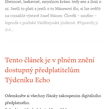
líbeznost, laskavost, smyslnou krásu: tedy sen a iluzi o
ní. Jestli to platí a jestli o to Mánesovi šlo, si lze ověřit
na rozsáhlé výstavě Josef Mánes: Člověk – umělec –
legenda v pražské Valdštejnské jízdárně. Připravily ji
dvě…
Tento článek je v plném znění
dostupný předplatitelům
Týdeníku Echo
Odemkněte si všechny články zakoupením digitálního
předplatného.