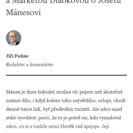
a Markétou Dlábkovou o Josefu
Mánesovi
Jiří Peňás
redaktor a komentátor
Mánes je dnes bohužel možná víc pojem než skutečně
známé dílo, i když kolem toho největšího, orloje, chodí
denně tisíce lidí, byť především turistů. Ale něco snad
stále vyvolává: pocit, že to je právě on, kdo vymaloval
něco, co si s touhle zemí člověk rád spojuje. Její