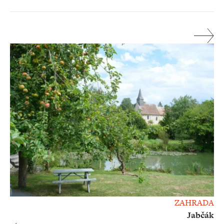
ZAHRADA
Jabčák