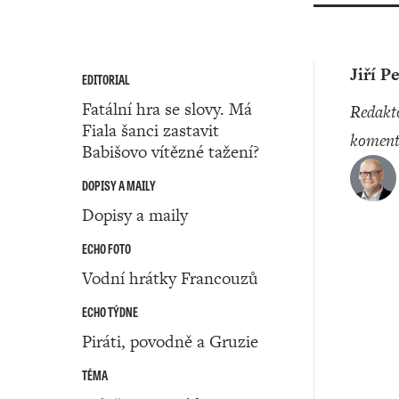
Jiří P
EDITORIAL
Fatální hra se slovy. Má
redaktor a
Fiala šanci zastavit
koment
Babišovo vítězné tažení?
DOPISY A MAILY
Dopisy a maily
ECHO FOTO
Vodní hrátky Francouzů
ECHO TÝDNE
Piráti, povodně a Gruzie
TÉMA