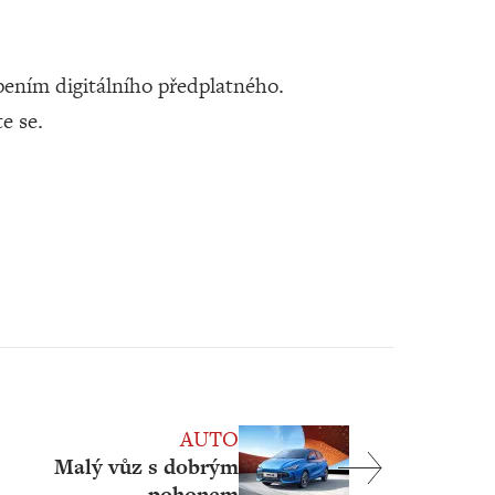
ením digitálního předplatného.
te se.
AUTO
Malý vůz s dobrým
pohonem