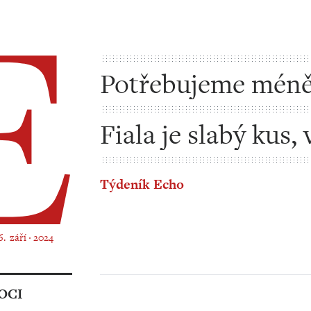
Potřebujeme méně
Fiala je slabý kus, 
by ho sežral lev
Týdeník Echo
6. září ‧ 2024
OCI