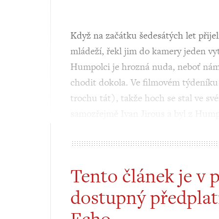
Když na začátku šedesátých let přijel
mládeží, řekl jim do kamery jeden vy
Humpolci je hrozná nuda, neboť námě
chodit dokola. Ve filmovém týdeníku t
trochu tát), takže hoch se stal ve s
samozřejmě Ivan Jirous a byl z Hump
Tento článek je v 
dostupný předplat
Echo