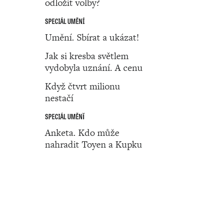
odložit volby?
SPECIÁL UMĚNÍ
Umění. Sbírat a ukázat!
Jak si kresba světlem
vydobyla uznání. A cenu
Když čtvrt milionu
nestačí
SPECIÁL UMĚNǏ
Anketa. Kdo může
nahradit Toyen a Kupku
Číslo 39 ‧ 26. září ‧ 2024