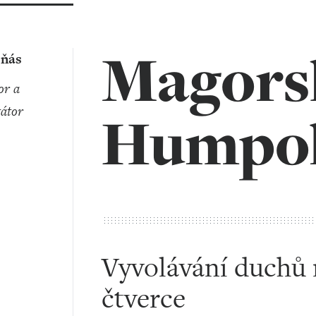
Magors
eňás
átor
Humpol
Vyvolávání duchů 
čtverce