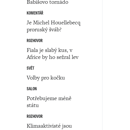
Babišovo tornádo
KOMENTÁŘ
Je Michel Houellebecq
proruský šváb?
ROZHOVOR
Fiala je slabý kus, v
Africe by ho sežral lev
SVĚT
Volby pro kočku
SALON
Potřebujeme méně
státu
ROZHOVOR
Klimaaktivisté jsou