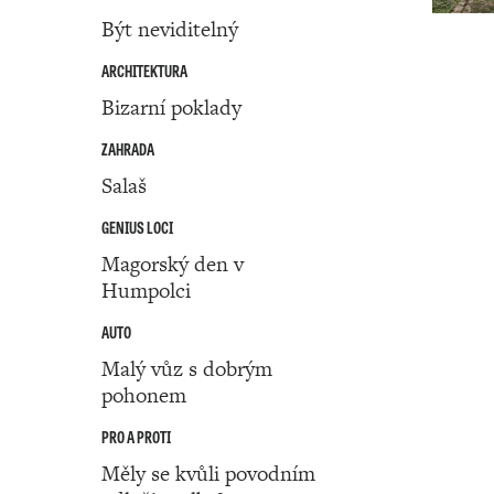
Být neviditelný
ARCHITEKTURA
Bizarní poklady
ZAHRADA
Salaš
GENIUS LOCI
Magorský den v
Humpolci
AUTO
Malý vůz s dobrým
pohonem
PRO A PROTI
Měly se kvůli povodním