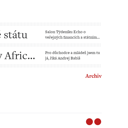
 státu
Salon Týdeníku Echo o
veřejných financích a státním
rozpočtu
v Africe
Pro důchodce a mládež jsem tu
já, říká Andrej Babiš
Archiv