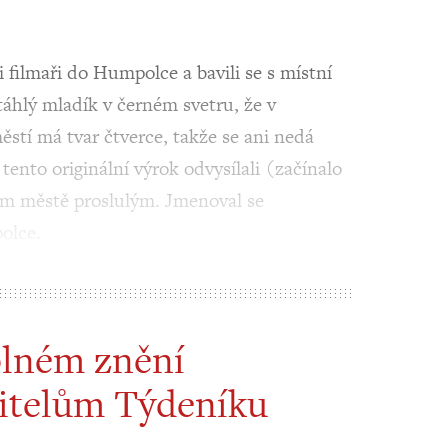
i filmaři do Humpolce a bavili se s místní
táhlý mladík v černém svetru, že v
stí má tvar čtverce, takže se ani nedá
ento originální výrok odvysílali (začínalo
vém městě proslulým. Jmenoval se
olce.
plném znění
itelům Týdeníku