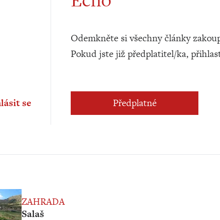
Odemkněte si všechny články zakoup
Pokud jste již předplatitel/ka, přihlas
lásit se
Předplatné
ZAHRADA
Salaš