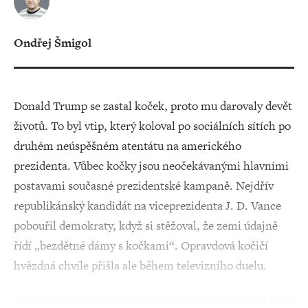
Ondřej Šmigol
Donald Trump se zastal koček, proto mu darovaly devět
životů. To byl vtip, který koloval po sociálních sítích po
druhém neúspěšném atentátu na amerického
prezidenta. Vůbec kočky jsou neočekávanými hlavními
postavami současné prezidentské kampaně. Nejdřív
republikánský kandidát na viceprezidenta J. D. Vance
pobouřil demokraty, když si stěžoval, že zemi údajně
řídí „bezdětné dámy s kočkami“. Opravdová kočičí
hvězdná chvíle přišla ale během televizního duelu.