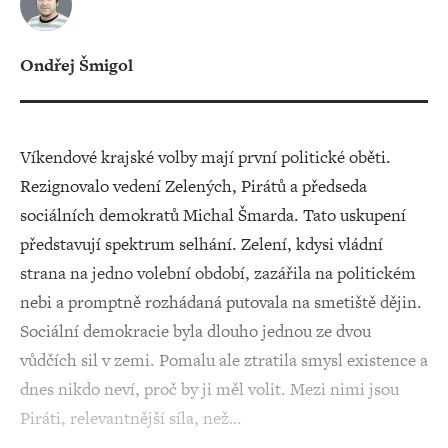
Ondřej Šmigol
Víkendové krajské volby mají první politické oběti.
Rezignovalo vedení Zelených, Pirátů a předseda
sociálních demokratů Michal Šmarda. Tato uskupení
představují spektrum selhání. Zelení, kdysi vládní
strana na jedno volební období, zazářila na politickém
nebi a promptně rozhádaná putovala na smetiště dějin.
Sociální demokracie byla dlouho jednou ze dvou
vůdčích sil v zemi. Pomalu ale ztratila smysl existence a
dnes nikdo neví, proč by ji měl volit. Mezi nimi jsou
Piráti, relevantnější síla, než…