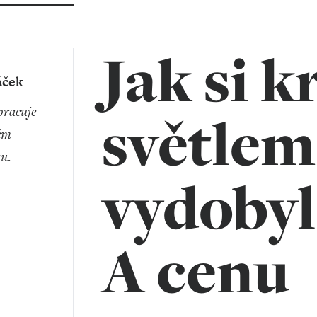
Jak si k
ček
světlem
ém
su.
vydobyl
A cenu