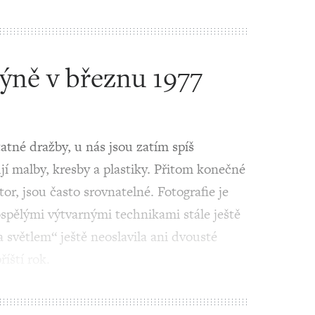
dýně v březnu 1977
atné dražby, u nás jsou zatím spíš
jí malby, kresby a plastiky. Přitom konečné
or, jsou často srovnatelné. Fotografie je
pělými výtvarnými technikami stále ještě
 světlem“ ještě neoslavila ani dvousté
říští rok.