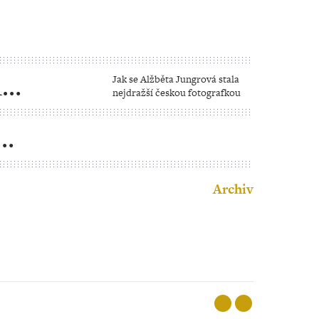
u
Jak se Alžběta Jungrová stala
nejdražší českou fotografkou
Kupku
Archiv