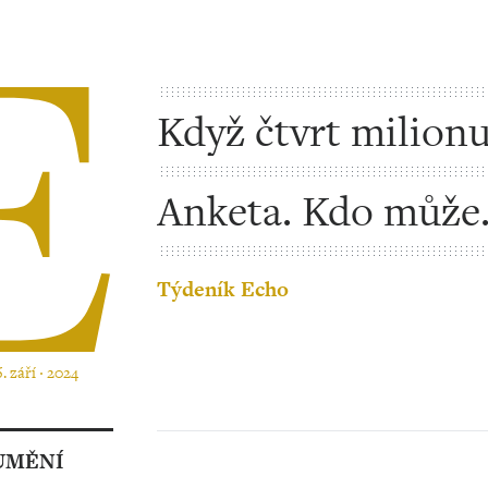
Když čtvrt milion
nestačí
Anketa. Kdo může
nahradit Toyen a 
Týdeník Echo
. září ‧ 2024
UMĚNÍ