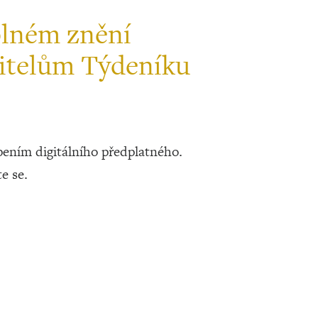
plném znění
itelům Týdeníku
ením digitálního předplatného.
te se.