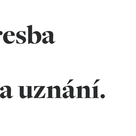
resba
a uznání.