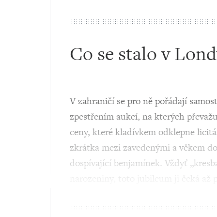
Co se stalo v Lon
V zahraničí se pro ně pořádají samost
zpestřením aukcí, na kterých převažu
ceny, které kladívkem odklepne licitát
zkrátka mezi zavedenými a věkem dos
dospívající benjamínek. Vždyť „kresba
narozeniny, toto jubileum ji čeká až p