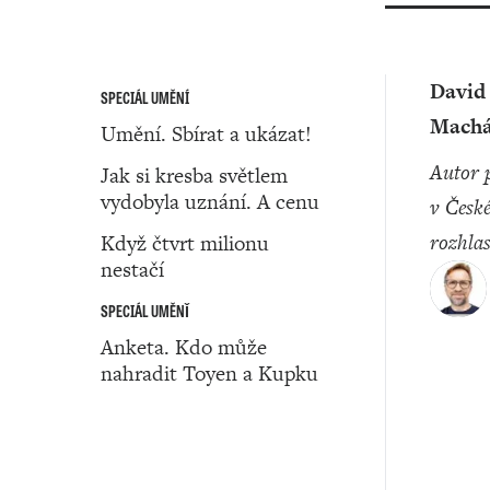
David
SPECIÁL UMĚNÍ
Machá
Umění. Sbírat a ukázat!
Autor pracuje
Jak si kresba světlem
vydobyla uznání. A cenu
v Česk
rozhla
Když čtvrt milionu
nestačí
SPECIÁL UMĚNǏ
Anketa. Kdo může
nahradit Toyen a Kupku
Umění ‧ 26. září ‧ 2024