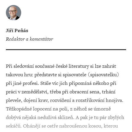
Jiří Peňás
redaktor a komentátor
Při sledování současné české literatury si lze zahrát
takovou hru: představte si spisovatele (spisovatelku)
při jiné profesi. Stále víc jich připomíná někoho při
práci v zemědělství, třeba při obracení sena, trhání
plevele, dojení krav, rozvážení a rozstřikování hnojiva.
Těžkopádné lopocení na poli, z něhož se úmorně
dobývá nějaká neduživá sklizeň. A pak je tu pár zbylých
sekáčů. Ohánějí se ostře nabroušenou kosou, kterou