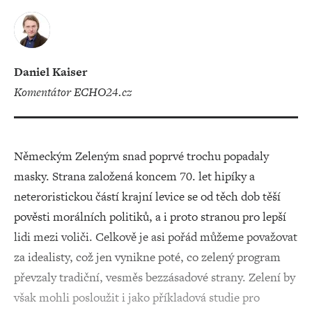
Daniel Kaiser
komentátor ECHO24.cz
Německým Zeleným snad poprvé trochu popadaly
masky. Strana založená koncem 70. let hipíky a
neteroristickou částí krajní levice se od těch dob těší
pověsti morálních politiků, a i proto stranou pro lepší
lidi mezi voliči. Celkově je asi pořád můžeme považovat
za idealisty, což jen vynikne poté, co zelený program
převzaly tradiční, vesměs bezzásadové strany. Zelení by
však mohli posloužit i jako příkladová studie pro