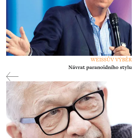
WEISSŮV VÝBĚR
Návrat paranoidního stylu