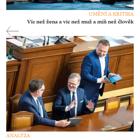
UMĚNÍ A KRITIKA
Víc než žena a víc než muž a míň než člověk
ANALÝZA