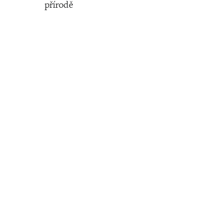
přírodě
Číslo 19 ‧ 11. května ‧ 2023