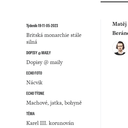
Matěj
Týdeník-19-11-05-2023
Berán
Britská monarchie stále
silná
DOPISY @ MAILY
Dopisy @ maily
ECHO FOTO
Nácvik
ECHO TÝDNE
Machové, jatka, bohyně
TÉMA
Karel III. korunován