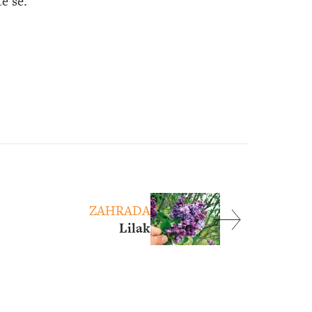
te se.
ZAHRADA
Lilak