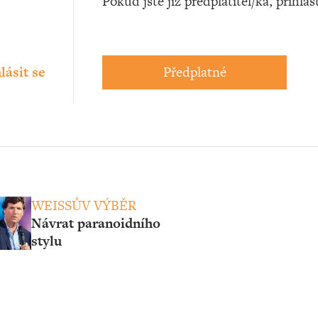
Pokud jste již předplatitel/ka, přihlas
lásit se
Předplatné
WEISSŮV VÝBĚR
Návrat paranoidního
stylu