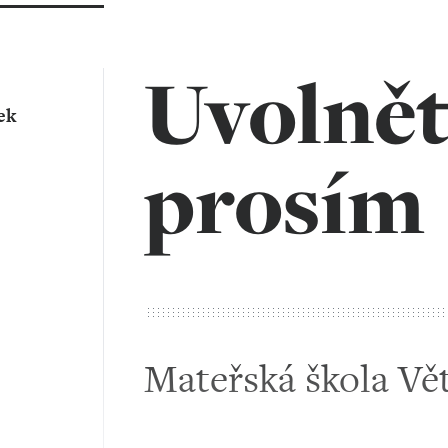
Uvolnět
ek
prosím
Mateřská škola Vě