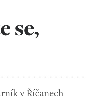
e se,
trník v Říčanech