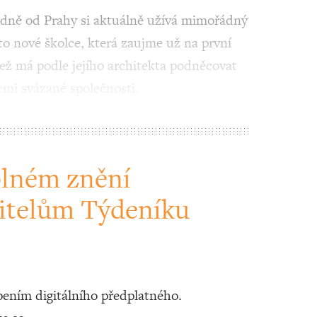
odně od Prahy si aktuálně užívá mimořádný
to nové školce, která zaujme už na první
ež má podle jejího architekta podněcovat
emi svázané společnosti.
plném znění
itelům Týdeníku
ením digitálního předplatného.