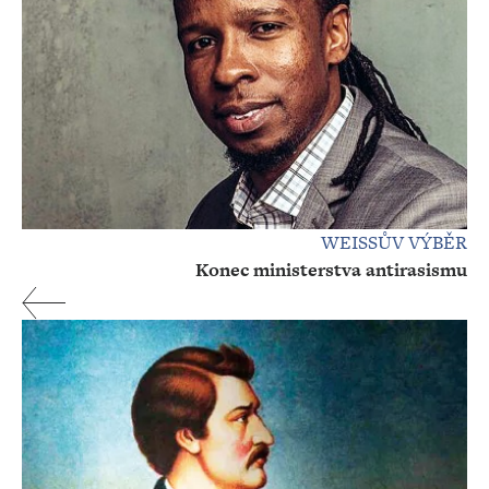
WEISSŮV VÝBĚR
Konec ministerstva antirasismu