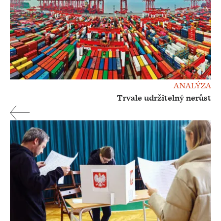
ANALÝZA
Trvale udržitelný nerůst