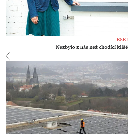
ESEJ
Nezbylo z nás než chodící klišé