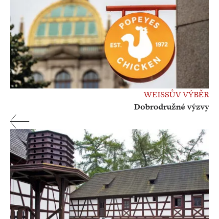
WEISSŮV VÝBĚR
Dobrodružné výzvy