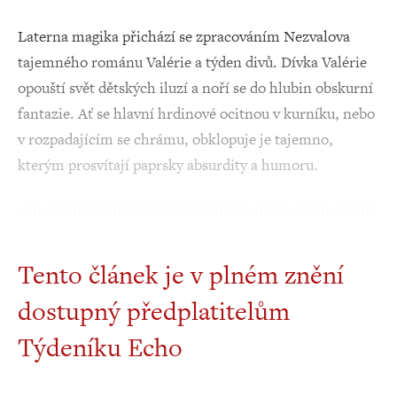
Laterna magika přichází se zpracováním Nezvalova
tajemného románu Valérie a týden divů. Dívka Valérie
opouští svět dětských iluzí a noří se do hlubin obskurní
fantazie. Ať se hlavní hrdinové ocitnou v kurníku, nebo
v rozpadajícím se chrámu, obklopuje je tajemno,
kterým prosvítají paprsky absurdity a humoru.
Tento článek je v plném znění
dostupný předplatitelům
Týdeníku Echo