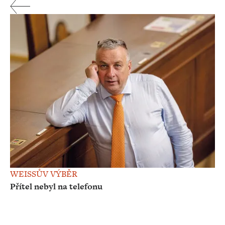
WEISSŮV VÝBĚR
Přítel nebyl na telefonu