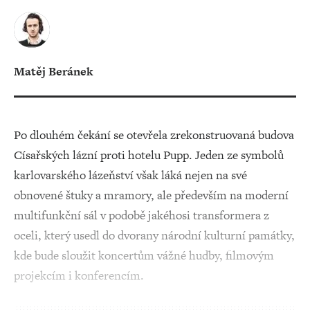
Matěj Beránek
Po dlouhém čekání se otevřela zrekonstruovaná budova
Císařských lázní proti hotelu Pupp. Jeden ze symbolů
karlovarského lázeňství však láká nejen na své
obnovené štuky a mramory, ale především na moderní
multifunkční sál v podobě jakéhosi transformera z
oceli, který usedl do dvorany národní kulturní památky,
kde bude sloužit koncertům vážné hudby, filmovým
projekcím i konferencím.