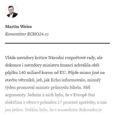
Martin Weiss
komentátor ECHO24.cz
Vláda navzdory kritice Národní rozpočtové rady, ale
dokonce i navzdory ministru financí schválila obří
půjčku 140 miliard korun od EU. Půjde mimo jiné na
stavbu větrníků, jež, jak Echo informovalo, minulý
týden promoval ministr průmyslu Síkela. Měl
argumenty. Jedním z nich bylo, že v Evropě činí
elektřina z větru v průměru 17 procent spotřeby, u nás
jen jedno. Dalším bylo, že v sousedním Rakousku je