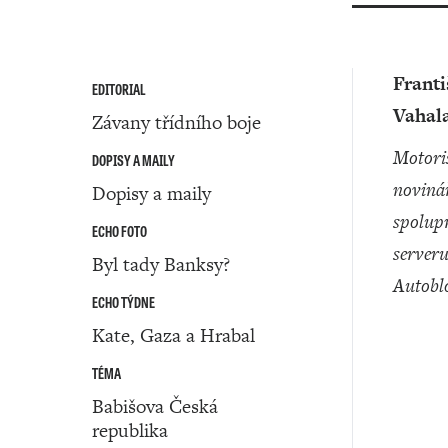
Frant
EDITORIAL
Vahal
Závany třídního boje
motoristický
DOPISY A MAILY
noviná
Dopisy a maily
spolup
ECHO FOTO
server
Byl tady Banksy?
Autobl
ECHO TÝDNE
Kate, Gaza a Hrabal
TÉMA
Babišova Česká
republika