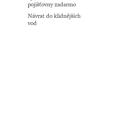
pojišťovny zadarmo
Návrat do klidnějších
vod
Číslo 13 ‧ 28. března ‧ 2024