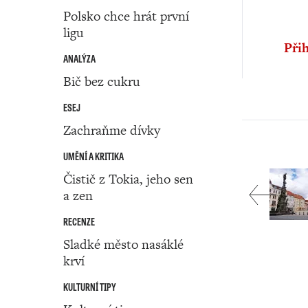
Polsko chce hrát první
ligu
Přih
ANALÝZA
Bič bez cukru
ESEJ
Zachraňme dívky
UMĚNÍ A KRITIKA
Čistič z Tokia, jeho sen
a zen
RECENZE
Sladké město nasáklé
krví
KULTURNÍ TIPY