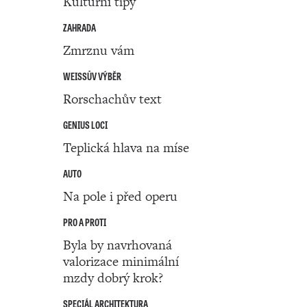
Kulturní tipy
ZAHRADA
Zmrznu vám
WEISSŮV VÝBĚR
Rorschachův text
GENIUS LOCI
Teplická hlava na míse
AUTO
Na pole i před operu
PRO A PROTI
Byla by navrhovaná
valorizace minimální
mzdy dobrý krok?
SPECIÁL ARCHITEKTURA