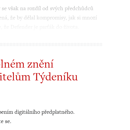
rý se však na rozdíl od svých předchůdců
ená, že by dělal kompromisy, jak si mnozí
 že Defender je parťák do života.
plném znění
itelům Týdeníku
ením digitálního předplatného.
te se.