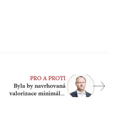
PRO A PROTI
Byla by navrhovaná
valorizace minimální
mzdy dobrý krok?