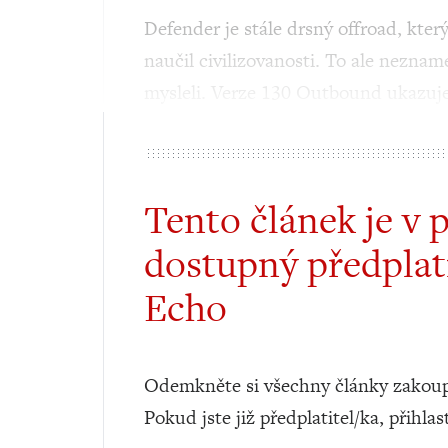
Defender je stále drsný offroad, kte
naučil civilizovanosti. To ale neznam
mysleli. Verze 130 Outbound ukazuje,
Tento článek je v 
dostupný předplat
Echo
Odemkněte si všechny články zakoup
Pokud jste již předplatitel/ka, přihlas