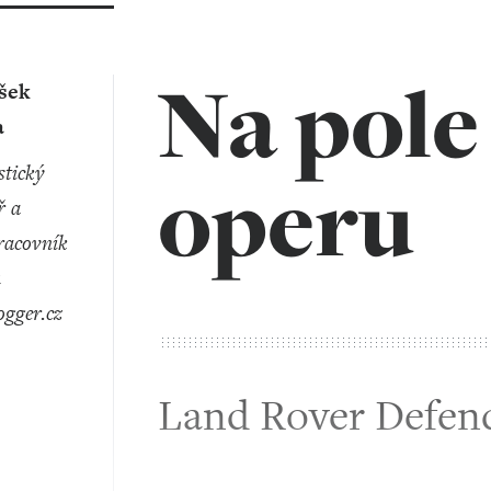
Na pole
išek
a
operu
ř a
racovník
u
ogger.cz
Land Rover Defen