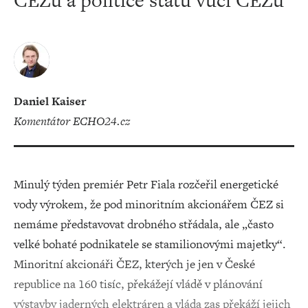
ČEZu a politice státu vůči ČEZu
Daniel Kaiser
komentátor ECHO24.cz
Minulý týden premiér Petr Fiala rozčeřil energetické
vody výrokem, že pod minoritním akcionářem ČEZ si
nemáme představovat drobného střádala, ale „často
velké bohaté podnikatele se stamilionovými majetky“.
Minoritní akcionáři ČEZ, kterých je jen v České
republice na 160 tisíc, překážejí vládě v plánování
výstavby jaderných elektráren a vláda zas překáží jejich