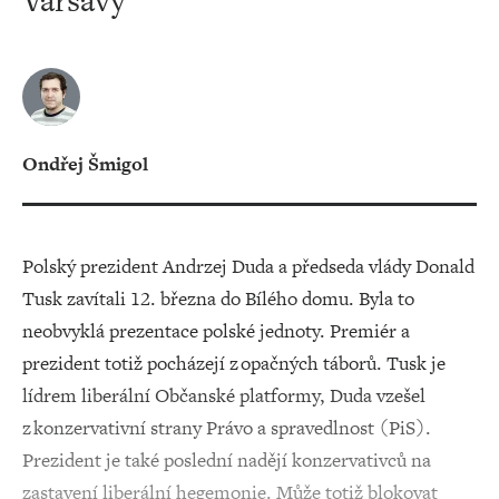
Varšavy
Ondřej Šmigol
Polský prezident Andrzej Duda a předseda vlády Donald
Tusk zavítali 12. března do Bílého domu. Byla to
neobvyklá prezentace polské jednoty. Premiér a
prezident totiž pocházejí z opačných táborů. Tusk je
lídrem liberální Občanské platformy, Duda vzešel
z konzervativní strany Právo a spravedlnost (PiS).
Prezident je také poslední nadějí konzervativců na
zastavení liberální hegemonie. Může totiž blokovat