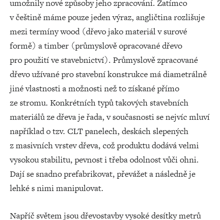
umožnily nové způsoby jeho zpracování. Zatímco
v češtině máme pouze jeden výraz, angličtina rozlišuje
mezi termíny wood (dřevo jako materiál v surové
formě) a timber (průmyslově opracované dřevo
pro použití ve stavebnictví). Průmyslově zpracované
dřevo užívané pro stavební konstrukce má diametrálně
jiné vlastnosti a možnosti než to získané přímo
ze stromu. Konkrétních typů takových stavebních
materiálů ze dřeva je řada, v současnosti se nejvíc mluví
například o tzv. CLT panelech, deskách slepených
z masivních vrstev dřeva, což produktu dodává velmi
vysokou stabilitu, pevnost i třeba odolnost vůči ohni.
Dají se snadno prefabrikovat, převážet a následně je
lehké s nimi manipulovat.
Napříč světem jsou dřevostavby vysoké desítky metrů