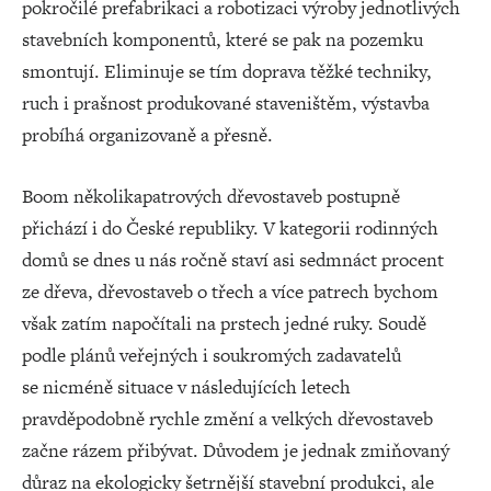
pokročilé prefabrikaci a robotizaci výroby jednotlivých
stavebních komponentů, které se pak na pozemku
smontují. Eliminuje se tím doprava těžké techniky,
ruch i prašnost produkované staveništěm, výstavba
probíhá organizovaně a přesně.
Boom několikapatrových dřevostaveb postupně
přichází i do České republiky. V kategorii rodinných
domů se dnes u nás ročně staví asi sedmnáct procent
ze dřeva, dřevostaveb o třech a více patrech bychom
však zatím napočítali na prstech jedné ruky. Soudě
podle plánů veřejných i soukromých zadavatelů
se nicméně situace v následujících letech
pravděpodobně rychle změní a velkých dřevostaveb
začne rázem přibývat. Důvodem je jednak zmiňovaný
důraz na ekologicky šetrnější stavební produkci, ale