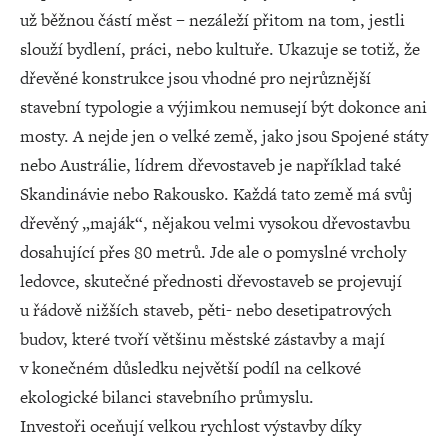
už běžnou částí měst – nezáleží přitom na tom, jestli
slouží bydlení, práci, nebo kultuře. Ukazuje se totiž, že
dřevěné konstrukce jsou vhodné pro nejrůznější
stavební typologie a výjimkou nemusejí být dokonce ani
mosty. A nejde jen o velké země, jako jsou Spojené státy
nebo Austrálie, lídrem dřevostaveb je například také
Skandinávie nebo Rakousko. Každá tato země má svůj
dřevěný „maják“, nějakou velmi vysokou dřevostavbu
dosahující přes 80 metrů. Jde ale o pomyslné vrcholy
ledovce, skutečné přednosti dřevostaveb se projevují
u řádově nižších staveb, pěti- nebo desetipatrových
budov, které tvoří většinu městské zástavby a mají
v konečném důsledku největší podíl na celkové
ekologické bilanci stavebního průmyslu.
Investoři oceňují velkou rychlost výstavby díky