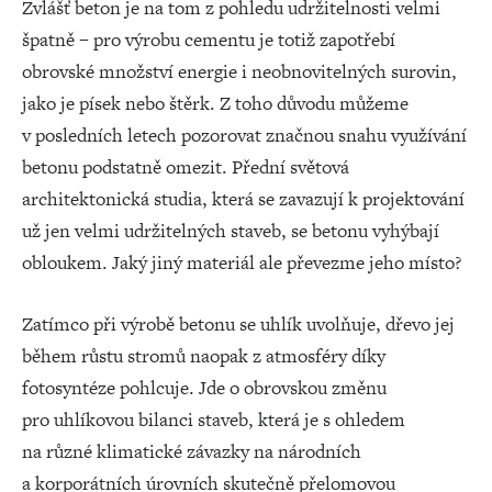
Zvlášť beton je na tom z pohledu udržitelnosti velmi
špatně – pro výrobu cementu je totiž zapotřebí
obrovské množství energie i neobnovitelných surovin,
jako je písek nebo štěrk. Z toho důvodu můžeme
v posledních letech pozorovat značnou snahu využívání
betonu podstatně omezit. Přední světová
architektonická studia, která se zavazují k projektování
už jen velmi udržitelných staveb, se betonu vyhýbají
obloukem. Jaký jiný materiál ale převezme jeho místo?
Zatímco při výrobě betonu se uhlík uvolňuje, dřevo jej
během růstu stromů naopak z atmosféry díky
fotosyntéze pohlcuje. Jde o obrovskou změnu
pro uhlíkovou bilanci staveb, která je s ohledem
na různé klimatické závazky na národních
a korporátních úrovních skutečně přelomovou