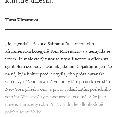
kultuře dneška“
Hana Ulmanová
„Je legenda“ – řekla o Salmanu Rushdiem jeho
afroamerická kolegyně Toni Morrisonová a nemýlila se
v tom, že málokterý autor se svým životem a dílem stal
symbolem svobody slova tak jako on. Zopakujme jen, že
na něj byla krátce poté, co vyšla jeho próza Satanské
verše, vyhlášena fatwa. A že loni v létě po útoku ve státě
New York přišel o oko, a proto vydání zatím posledního
románu Victory City nepodporoval osobně. A že jako
umělec narozený roku 1947 v Indii, leč dlouhodobě
pobývající ve Velké…