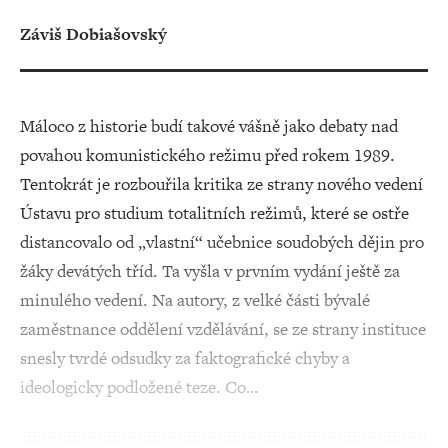
Záviš Dobiašovský
Máloco z historie budí takové vášně jako debaty nad
povahou komunistického režimu před rokem 1989.
Tentokrát je rozbouřila kritika ze strany nového vedení
Ústavu pro studium totalitních režimů, které se ostře
distancovalo od „vlastní“ učebnice soudobých dějin pro
žáky devátých tříd. Ta vyšla v prvním vydání ještě za
minulého vedení. Na autory, z velké části bývalé
zaměstnance oddělení vzdělávání, se ze strany instituce
snesly tvrdé odsudky za faktografické chyby a
ideologicky podložené teze. Co…