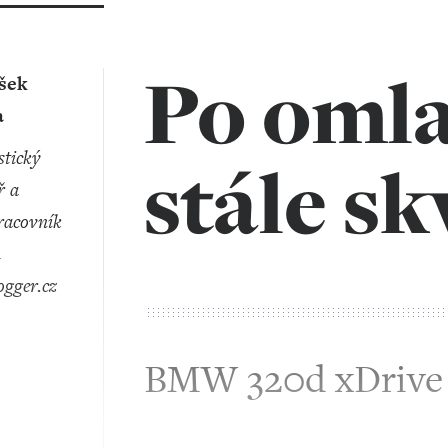
Po oml
išek
a
stále sk
ř a
racovník
u
ogger.cz
BMW 320d xDrive