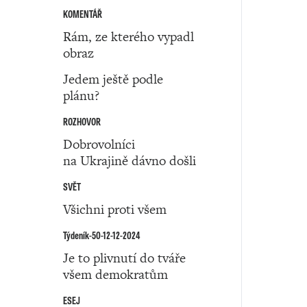
KOMENTÁŘ
Rám, ze kterého vypadl
obraz
Jedem ještě podle
plánu?
ROZHOVOR
Dobrovolníci
na Ukrajině dávno došli
SVĚT
Všichni proti všem
Týdeník-50-12-12-2024
Je to plivnutí do tváře
všem demokratům
ESEJ