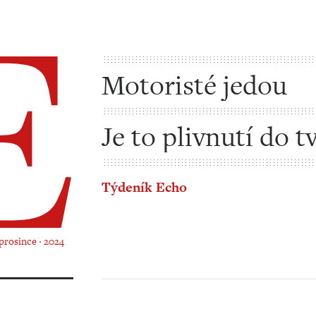
Motoristé jedou
Je to plivnutí do t
všem demokratům
Týdeník Echo
 prosince ‧ 2024