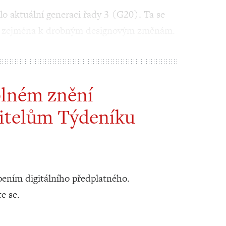
 aktuální generaci řady 3 (G20). Ta se
lo zejména k drobným designovým změnám.
plném znění
itelům Týdeníku
ením digitálního předplatného.
te se.