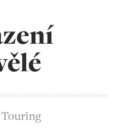
azení
vělé
 Touring