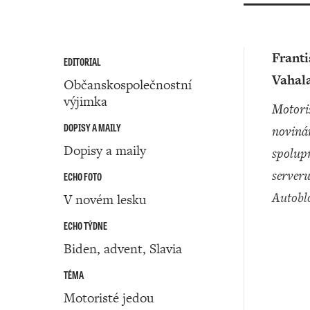
Frant
EDITORIAL
Vahal
Občanskospolečnostní
výjimka
motoristický
DOPISY A MAILY
noviná
Dopisy a maily
spolup
server
ECHO FOTO
Autobl
V novém lesku
ECHO TÝDNE
Biden, advent, Slavia
TÉMA
Motoristé jedou