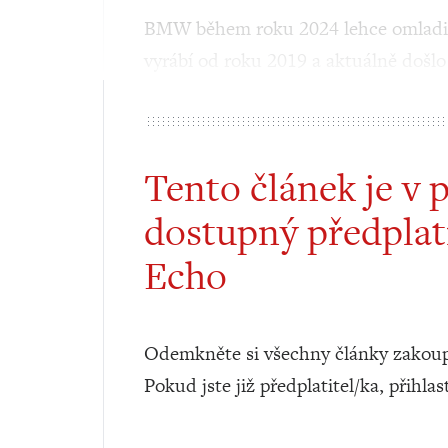
BMW během roku 2024 lehce omladilo
vyrábí od roku 2019 a aktuálně doš
Tento článek je v 
dostupný předplat
Echo
Odemkněte si všechny články zakoup
Pokud jste již předplatitel/ka, přihlas