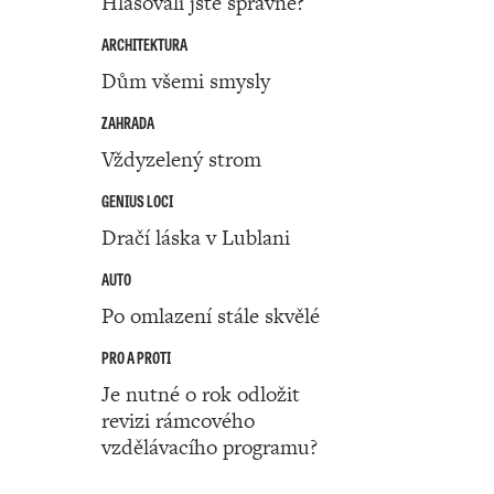
Hlasovali jste správně?
ARCHITEKTURA
Dům všemi smysly
ZAHRADA
Vždyzelený strom
GENIUS LOCI
Dračí láska v Lublani
AUTO
Po omlazení stále skvělé
PRO A PROTI
Je nutné o rok odložit
revizi rámcového
vzdělávacího programu?
Číslo 50 ‧ 12. prosince ‧ 2024