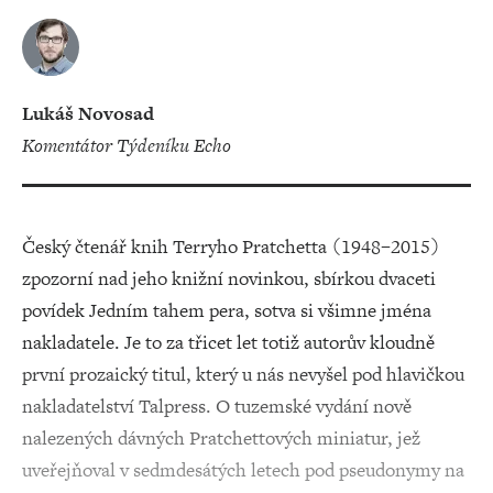
Lukáš Novosad
Komentátor Týdeníku Echo
Český čtenář knih Terryho Pratchetta (1948–2015)
zpozorní nad jeho knižní novinkou, sbírkou dvaceti
povídek Jedním tahem pera, sotva si všimne jména
nakladatele. Je to za třicet let totiž autorův kloudně
první prozaický titul, který u nás nevyšel pod hlavičkou
nakladatelství Talpress. O tuzemské vydání nově
nalezených dávných Pratchettových miniatur, jež
uveřejňoval v sedmdesátých letech pod pseudonymy na