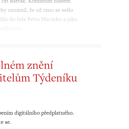
 Jiří Barták. Komisním hlasem
hy oznámil, že už ráno se sešlo
dilo do čela Petra Macinku a jako
aršíkovou.
plném znění
itelům Týdeníku
ením digitálního předplatného.
te se.