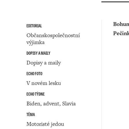
Bohum
EDITORIAL
Pečin
Občanskospolečnostní
výjimka
DOPISY A MAILY
Dopisy a maily
ECHO FOTO
V novém lesku
ECHO TÝDNE
Biden, advent, Slavia
TÉMA
Motoristé jedou