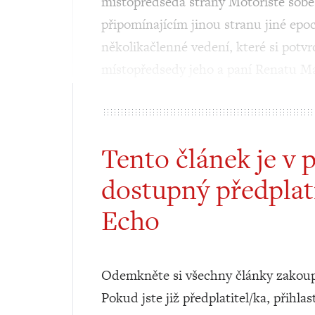
místopředseda strany Motoristé sobě
připomínajícím jinou stranu jiné epoc
několikačlenné vedení, které si potvr
místopředsedy jeho a paní Renatu M
Tento článek je v 
dostupný předplat
Echo
Odemkněte si všechny články zakoup
Pokud jste již předplatitel/ka, přihlas