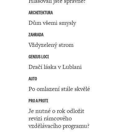
Hlasovali jste správně?
ARCHITEKTURA
Dům všemi smysly
ZAHRADA
Vždyzelený strom
GENIUS LOCI
Dračí láska v Lublani
AUTO
Po omlazení stále skvělé
PRO A PROTI
Je nutné o rok odložit
revizi rámcového
vzdělávacího programu?
Číslo 50 ‧ 12. prosince ‧ 2024