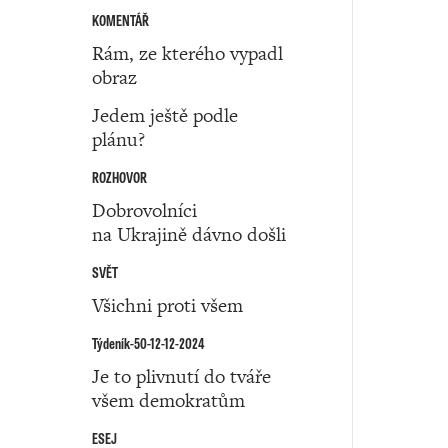
KOMENTÁŘ
Rám, ze kterého vypadl
obraz
Jedem ještě podle
plánu?
ROZHOVOR
Dobrovolníci
na Ukrajině dávno došli
SVĚT
Všichni proti všem
Týdeník-50-12-12-2024
Je to plivnutí do tváře
všem demokratům
ESEJ