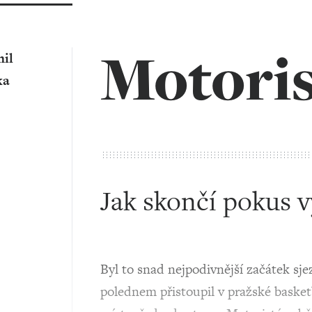
Motoris
il
ka
Jak skončí pokus v
Byl to snad nejpodivnější začátek sje
polednem přistoupil v pražské baske