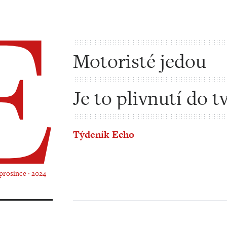
Motoristé jedou
Je to plivnutí do t
všem demokratům
Týdeník Echo
 prosince ‧ 2024