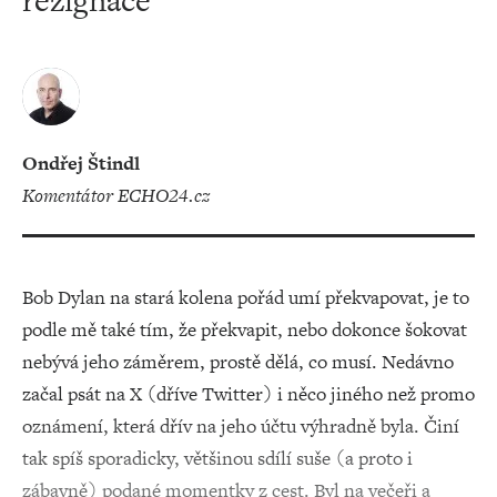
rezignace
Ondřej Štindl
komentátor ECHO24.cz
Bob Dylan na stará kolena pořád umí překvapovat, je to
podle mě také tím, že překvapit, nebo dokonce šokovat
nebývá jeho záměrem, prostě dělá, co musí. Nedávno
začal psát na X (dříve Twitter) i něco jiného než promo
oznámení, která dřív na jeho účtu výhradně byla. Činí
tak spíš sporadicky, většinou sdílí suše (a proto i
zábavně) podané momentky z cest. Byl na večeři a