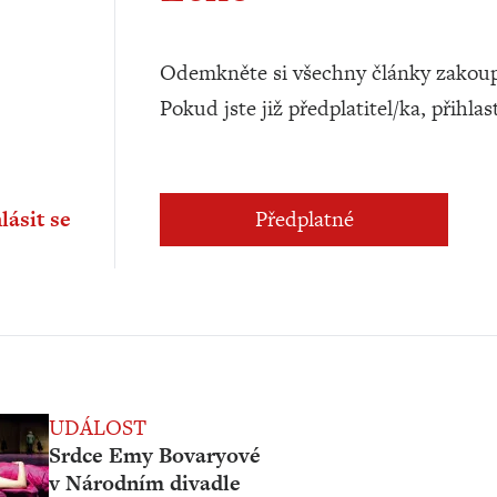
Odemkněte si všechny články zakoup
Pokud jste již předplatitel/ka, přihlas
lásit se
Předplatné
UDÁLOST
Srdce Emy Bovaryové
v Národním divadle