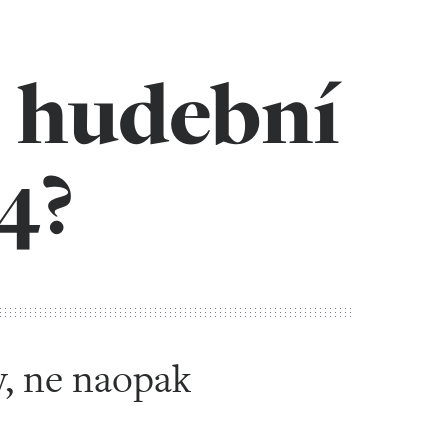
l hudební
4?
y, ne naopak