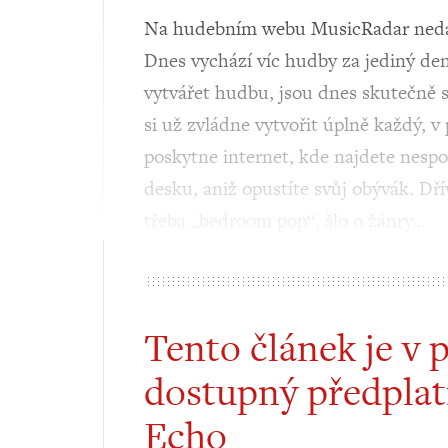
Na hudebním webu MusicRadar nedávno
Dnes vychází víc hudby za jediný den
vytvářet hudbu, jsou dnes skutečně s
si už zvládne vytvořit úplně každý, v
poskytne internet, kde najdete nesp
desku, aniž opustíte svůj obývák. Dřív
třeba „bedroom pop“, šlo o žánry…
Tento článek je v 
dostupný předplat
Echo