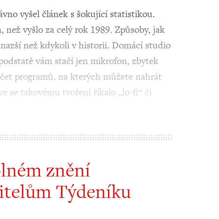
 vyšel článek s šokující statistikou.
, než vyšlo za celý rok 1989. Způsoby, jak
nazší než kdykoli v historii. Domácí studio
 podstatě vám stačí jen mikrofon, zbytek
očet programů, na kterých můžete nahrát
e se takovému tvoření říkalo „lo-fi“ či
plném znění
itelům Týdeníku