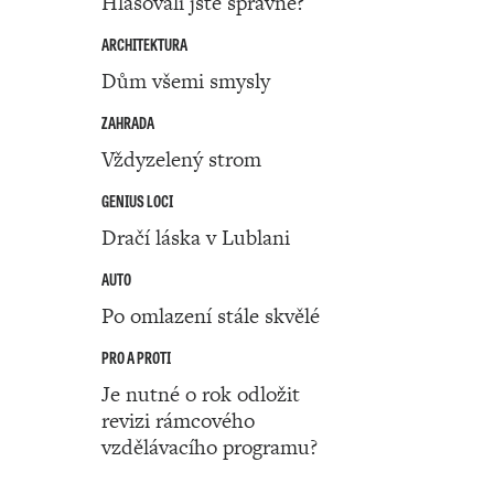
Hlasovali jste správně?
ARCHITEKTURA
Dům všemi smysly
ZAHRADA
Vždyzelený strom
GENIUS LOCI
Dračí láska v Lublani
AUTO
Po omlazení stále skvělé
PRO A PROTI
Je nutné o rok odložit
revizi rámcového
vzdělávacího programu?
Číslo 50 ‧ 12. prosince ‧ 2024