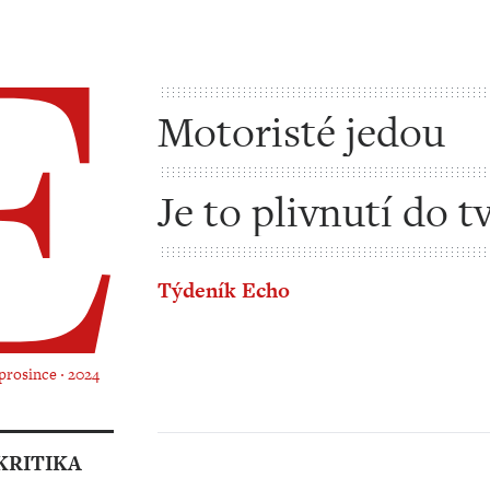
Motoristé jedou
Je to plivnutí do t
všem demokratům
Týdeník Echo
 prosince ‧ 2024
KRITIKA