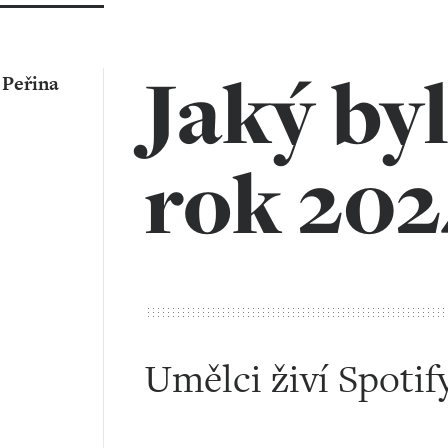
Jaký by
 Peřina
rok 202
Umělci živí Spotif