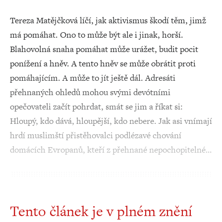
Tereza Matějčková líčí, jak aktivismus škodí těm, jimž
má pomáhat. Ono to může být ale i jinak, horší.
Blahovolná snaha pomáhat může urážet, budit pocit
ponížení a hněv. A tento hněv se může obrátit proti
pomáhajícím. A může to jít ještě dál. Adresáti
přehnaných ohledů mohou svými devótními
opečovateli začít pohrdat, smát se jim a říkat si:
Hloupý, kdo dává, hloupější, kdo nebere. Jak asi vnímají
hrdí muslimští přistěhovalci podlézavé chování
domácích Evropanů, kteří z přehnané nepochopitelné…
Tento článek je v plném znění