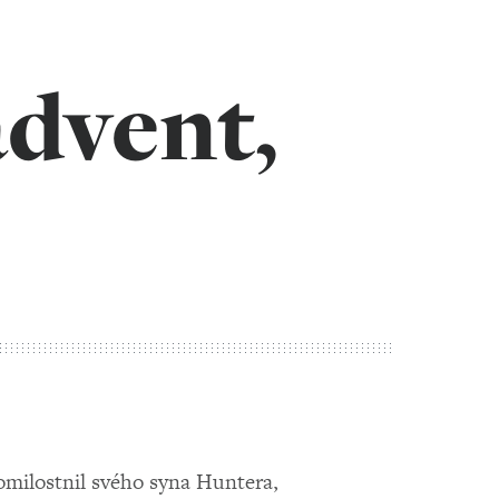
advent,
omilostnil svého syna Huntera,