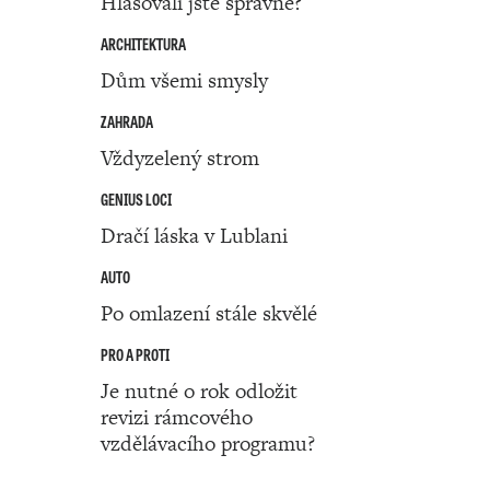
Hlasovali jste správně?
ARCHITEKTURA
Dům všemi smysly
ZAHRADA
Vždyzelený strom
GENIUS LOCI
Dračí láska v Lublani
AUTO
Po omlazení stále skvělé
PRO A PROTI
Je nutné o rok odložit
revizi rámcového
vzdělávacího programu?
Číslo 50 ‧ 12. prosince ‧ 2024