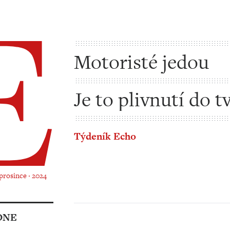
Motoristé jedou
Je to plivnutí do t
všem demokratům
Týdeník Echo
 prosince ‧ 2024
DNE