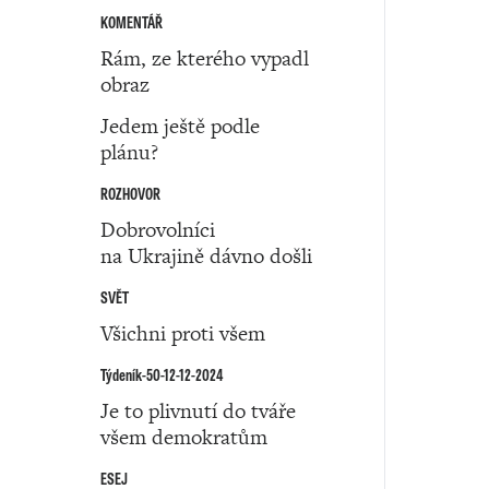
KOMENTÁŘ
Rám, ze kterého vypadl
obraz
Jedem ještě podle
plánu?
ROZHOVOR
Dobrovolníci
na Ukrajině dávno došli
SVĚT
Všichni proti všem
Týdeník-50-12-12-2024
Je to plivnutí do tváře
všem demokratům
ESEJ