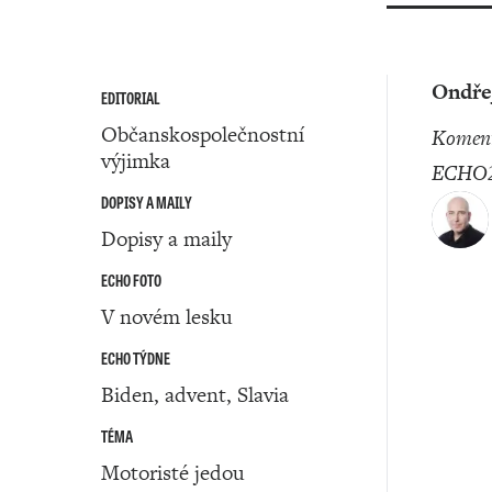
Ondřej
EDITORIAL
Občanskospolečnostní
komentátor
výjimka
ECHO2
DOPISY A MAILY
Dopisy a maily
ECHO FOTO
V novém lesku
ECHO TÝDNE
Biden, advent, Slavia
TÉMA
Motoristé jedou