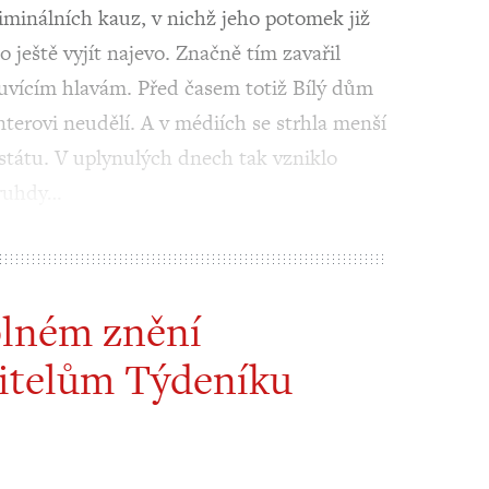
iminálních kauz, v nichž jeho potomek již
 ještě vyjít najevo. Značně tím zavařil
uvícím hlavám. Před časem totiž Bílý dům
erovi neudělí. A v médiích se strhla menší
 státu. V uplynulých dnech tak vzniklo
druhdy…
plném znění
itelům Týdeníku