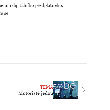
ením digitálního předplatného.
te se.
TÉMA
Motoristé jedou