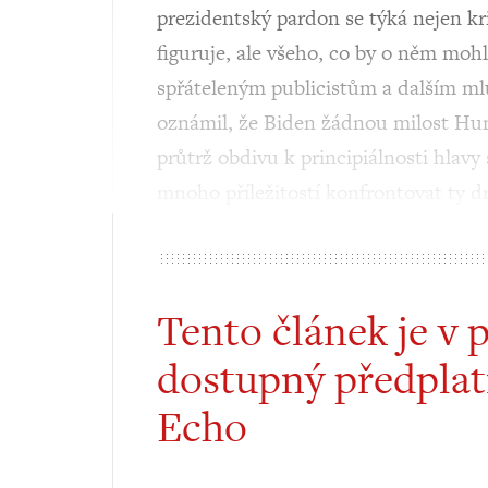
prezidentský pardon se týká nejen kr
figuruje, ale všeho, co by o něm mohlo
spřáteleným publicistům a dalším ml
oznámil, že Biden žádnou milost Hunt
průtrž obdivu k principiálnosti hlavy
mnoho příležitostí konfrontovat ty 
Tento článek je v 
dostupný předplat
Echo