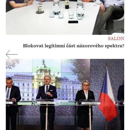
SALON
Blokovat legitimní část názorového spektra?