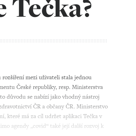
e Tečka?
rozšíření mezi uživateli stala jednou
mentu České republiky, resp. Ministerstva
oto důvodu se nabízí jako vhodný nástroj
dravotnictví ČR a občany ČR. Ministerstvo
ní, které má za cíl udržet aplikaci Tečka v
imo agendy „covid“ také její další rozvoj k