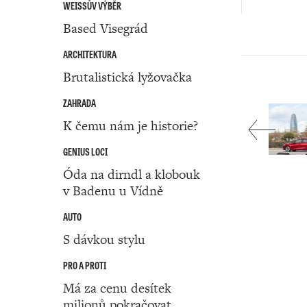
WEISSŮV VÝBĚR
Based Visegrád
ARCHITEKTURA
Brutalistická lyžovačka
ZAHRADA
K čemu nám je historie?
GENIUS LOCI
Óda na dirndl a klobouk
v Badenu u Vídně
AUTO
S dávkou stylu
PRO A PROTI
Má za cenu desítek
milionů pokračovat