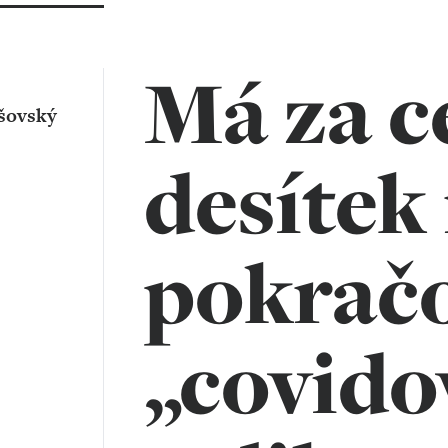
Má za c
šovský
desítek
pokrač
„covido