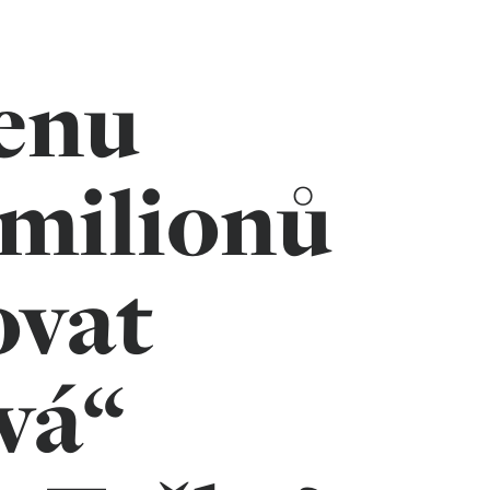
enu
 milionů
ovat
vá“