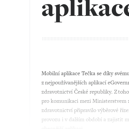
aplikac
Mobilní aplikace Tečka se díky svému 
z nejpoužívanějších aplikací eGovern
zdravotnictví České republiky. Z toh
pro komunikaci mezi Ministerstvem z
zdravotnictví připravilo výběrové říze
provozu i v dalším období a zajistit m
obecnější aplikaci…