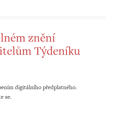
plném znění
itelům Týdeníku
ením digitálního předplatného.
te se.