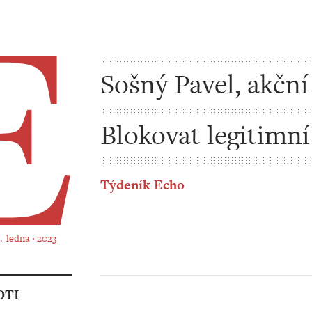
Sošný Pavel, akční
Blokovat legitimní
názorového spektr
Týdeník Echo
9. ledna ‧ 2023
OTI