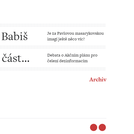
 Babiš
Je za Pavlovou masarykovskou
imagí ještě něco víc?
 část
Debata o Akčním plánu pro
čelení dezinformacím
a?
Archiv