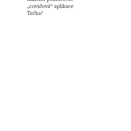
„covidová“ aplikace
Tečka?
Číslo 03 ‧ 19. ledna ‧ 2023