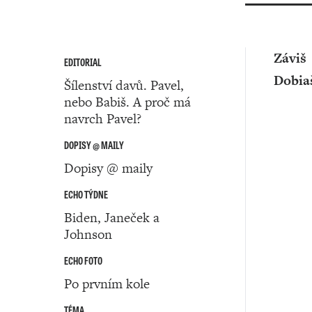
Záviš
EDITORIAL
Dobia
Šílenství davů. Pavel,
nebo Babiš. A proč má
navrch Pavel?
DOPISY @ MAILY
Dopisy @ maily
ECHO TÝDNE
Biden, Janeček a
Johnson
ECHO FOTO
Po prvním kole
TÉMA