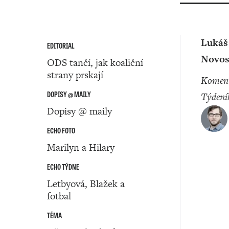
Lukáš
EDITORIAL
Novos
ODS tančí, jak koaliční
strany prskají
Komentátor
DOPISY @ MAILY
Týdení
Dopisy @ maily
ECHO FOTO
Marilyn a Hilary
ECHO TÝDNE
Letbyová, Blažek a
fotbal
TÉMA