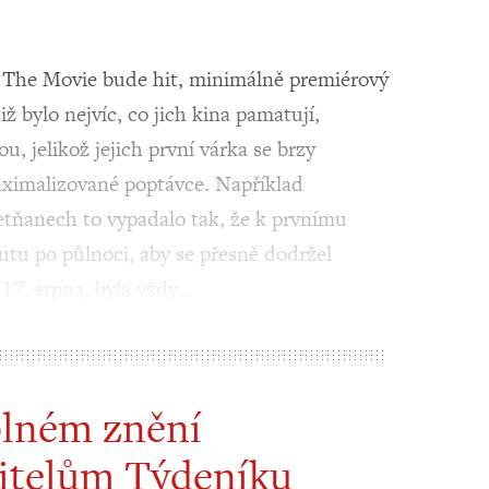
he Movie bude hit, minimálně premiérový
ž bylo nejvíc, co jich kina pamatují,
u, jelikož jejich první várka se brzy
maximalizované poptávce. Například
etňanech to vypadalo tak, že k prvnímu
utu po půlnoci, aby se přesně dodržel
17. srpna, byla vždy…
plném znění
itelům Týdeníku