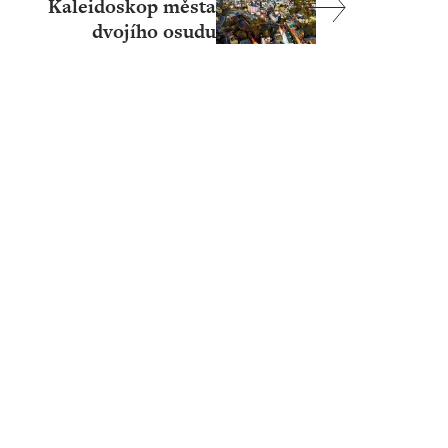
Kaleidoskop města
dvojího osudu