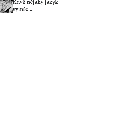
Když nějaký jazyk
vymře...