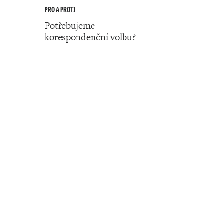
PRO A PROTI
Potřebujeme
korespondenční volbu?
Číslo 34 ‧ 24. srpna ‧ 2023