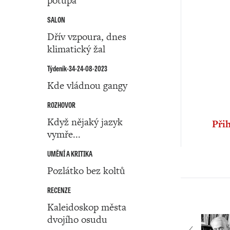
potupa
SALON
Dřív vzpoura, dnes
klimatický žal
Týdeník-34-24-08-2023
Kde vládnou gangy
ROZHOVOR
Když nějaký jazyk
Přih
vymře...
UMĚNÍ A KRITIKA
Pozlátko bez koltů
RECENZE
Kaleidoskop města
dvojího osudu