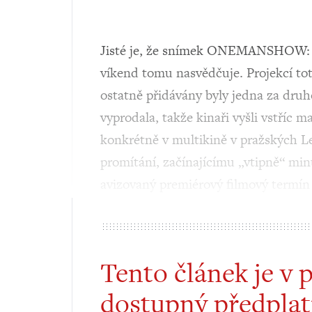
Jisté je, že snímek ONEMANSHOW: T
víkend tomu nasvědčuje. Projekcí toti
ostatně přidávány byly jedna za druho
vyprodala, takže kinaři vyšli vstříc 
konkrétně v multikině v pražských L
promítání, začínajícímu „vtipně“ min
avizovaný premiérový filmový termín 
Tento článek je v 
dostupný předplat