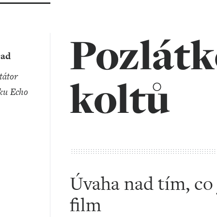
Pozlátk
ad
koltů
ku Echo
Úvaha nad tím, co j
film