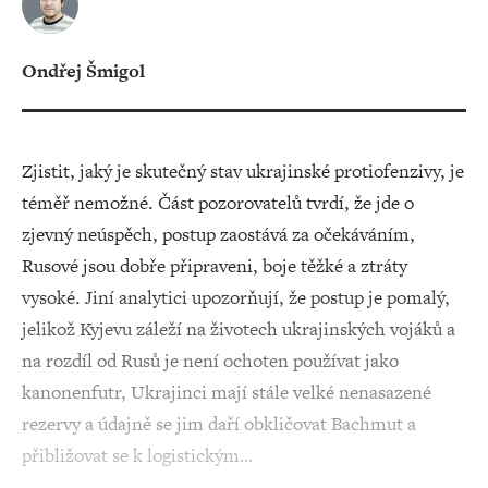
Ondřej Šmigol
Zjistit, jaký je skutečný stav ukrajinské protiofenzivy, je
téměř nemožné. Část pozorovatelů tvrdí, že jde o
zjevný neúspěch, postup zaostává za očekáváním,
Rusové jsou dobře připraveni, boje těžké a ztráty
vysoké. Jiní analytici upozorňují, že postup je pomalý,
jelikož Kyjevu záleží na životech ukrajinských vojáků a
na rozdíl od Rusů je není ochoten používat jako
kanonenfutr, Ukrajinci mají stále velké nenasazené
rezervy a údajně se jim daří obkličovat Bachmut a
přibližovat se k logistickým…